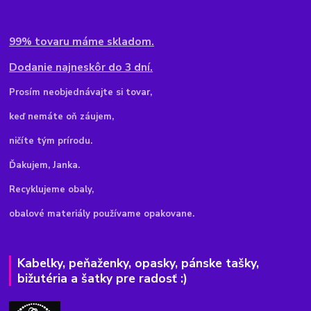
99% tovaru máme skladom.
Dodanie najneskôr do 3 dní.
Pr
osím neobjednávajte si tovar,
keď nemáte oň záujem,
ničíte tým prírodu.
Ďakujem, Janka.
Recyklujeme obaly,
obalové materiály používame opakovane.
Kabelky, peňaženky, opasky, pánske tašky,
bižutéria a šatky pre radosť :)