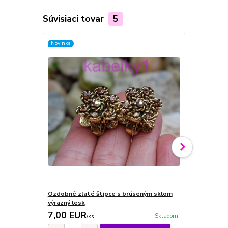
Súvisiaci tovar
5
Novinka
Novinka
Ozdobné zlaté štipce s brúseným sklom
Ozdobné ros
výrazný lesk
sklom výraz
7,00 EUR
7,00 EU
Skladom
/
ks