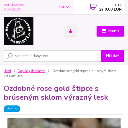
0
ks
0915699380
EUR
za
0,00 EUR
8.00-20.00
Menu
Hľadať
Úvod
Doplnky do vlasov
Ozdobné rose gold štipce s brúseným sklom
výrazný lesk
Ozdobné rose gold štipce s
brúseným sklom výrazný lesk
Novinka