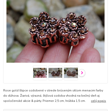
Rose gold štipce ozdobené v strede brúseným sklom menacim farby
do dúhova. Žiarivá, výrazná, štýlová ozdoba vhodná na bežný deň aj
spoločenské akcie & párty. Priemer 2,5 cm, hrúbka 1,5 cm.
celý popis