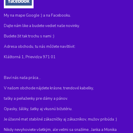
My na mape Google :) a na Facebooku.
Dajte nám like a budete vedieť naše novinky.
Budete žiť tak trochu s nami :)
Adresa obchodu, tu nás môžete navštíviť:
Kláštorná 1, Prievidza 971 01
Baví nás naša práca...
V našom obchode nájdete krásne, trendové kabelky,
tašky a peňaženky pre dámy a pánov.
Opasky, šáliky, šatky aj vkusnú bižutériu.
Je úžasné mať stabilné zákazníčky aj zákazníkov, mužov pribúda :)
Nikdy nevyhoviete všetkým, ale veľmi sa snažíme...Janka a Monika