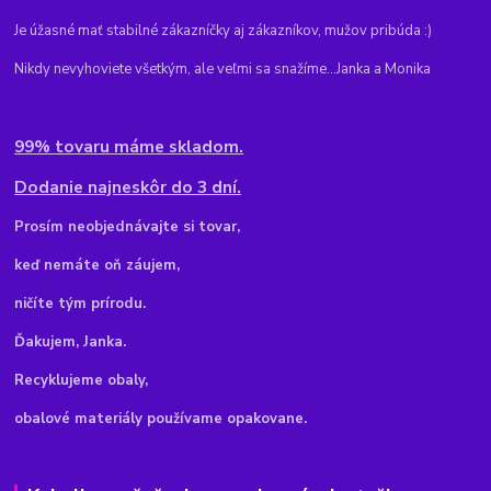
Je úžasné mať stabilné zákazníčky aj zákazníkov, mužov pribúda :)
Nikdy nevyhoviete všetkým, ale veľmi sa snažíme...Janka a Monika
99% tovaru máme skladom.
Dodanie najneskôr do 3 dní.
Pr
osím neobjednávajte si tovar,
keď nemáte oň záujem,
ničíte tým prírodu.
Ďakujem, Janka.
Recyklujeme obaly,
obalové materiály používame opakovane.