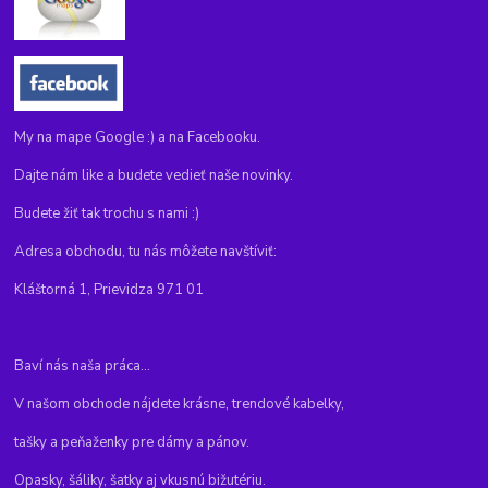
My na mape Google :) a na Facebooku.
Dajte nám like a budete vedieť naše novinky.
Budete žiť tak trochu s nami :)
Adresa obchodu, tu nás môžete navštíviť:
Kláštorná 1, Prievidza 971 01
Baví nás naša práca...
V našom obchode nájdete krásne, trendové kabelky,
tašky a peňaženky pre dámy a pánov.
Opasky, šáliky, šatky aj vkusnú bižutériu.