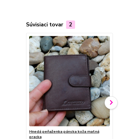
Súvisiaci tovar
2
Hnedá peňaženka pánska koža matná
Pánska čier
pracka
ramienkom