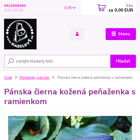
0
ks
0915699380
EUR
za
0,00 EUR
8.00-20.00
Menu
Hľadať
Úvod
Peňaženky pánske
Pánska čierna kožená peňaženka s ramienkom
Pánska čierna kožená peňaženka s
ramienkom