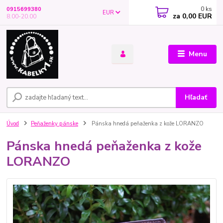
0
ks
0915699380
EUR
za
0,00 EUR
8.00-20.00
Menu
Hľadať
Úvod
Peňaženky pánske
Pánska hnedá peňaženka z kože LORANZO
Pánska hnedá peňaženka z kože
LORANZO