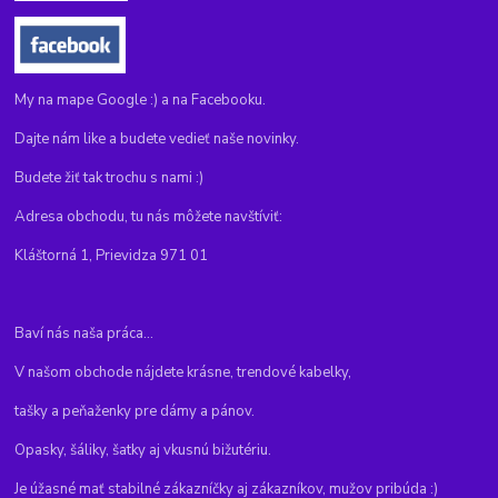
My na mape Google :) a na Facebooku.
Dajte nám like a budete vedieť naše novinky.
Budete žiť tak trochu s nami :)
Adresa obchodu, tu nás môžete navštíviť:
Kláštorná 1, Prievidza 971 01
Baví nás naša práca...
V našom obchode nájdete krásne, trendové kabelky,
tašky a peňaženky pre dámy a pánov.
Opasky, šáliky, šatky aj vkusnú bižutériu.
Je úžasné mať stabilné zákazníčky aj zákazníkov, mužov pribúda :)