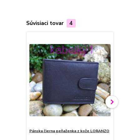
Súvisiaci tovar
4
Pánska čierna peňaženka z kože LORANZO
Pánska hne