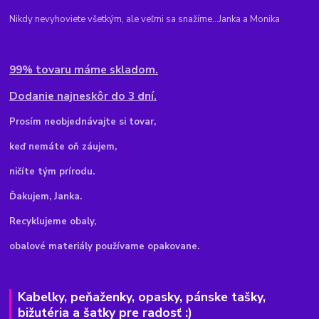
Nikdy nevyhoviete všetkým, ale veľmi sa snažíme...Janka a Monika
99% tovaru máme skladom.
Dodanie najneskôr do 3 dní.
Pr
osím neobjednávajte si tovar,
keď nemáte oň záujem,
ničíte tým prírodu.
Ďakujem, Janka.
Recyklujeme obaly,
obalové materiály používame opakovane.
Kabelky, peňaženky, opasky, pánske tašky,
bižutéria a šatky pre radosť :)