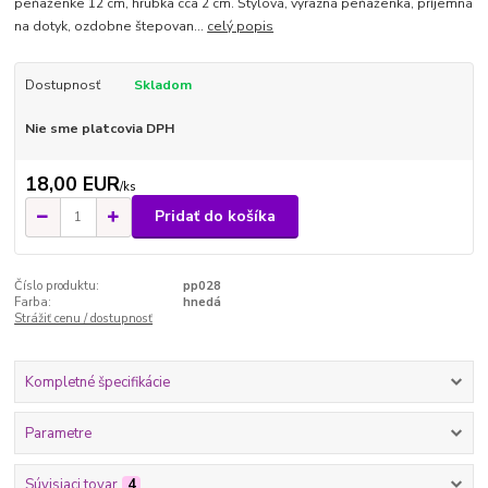
peňaženke 12 cm, hrúbka cca 2 cm. Štýlová, výrazná peňaženka, príjemná
na dotyk, ozdobne štepovan...
celý popis
Dostupnosť
Skladom
Nie sme platcovia DPH
18,00 EUR
/
ks
Pridať do košíka
Číslo produktu:
pp028
Farba:
hnedá
Strážiť cenu / dostupnosť
Kompletné špecifikácie
Parametre
Súvisiaci tovar
4