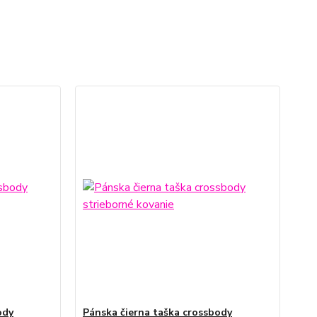
ody
Pánska čierna taška crossbody