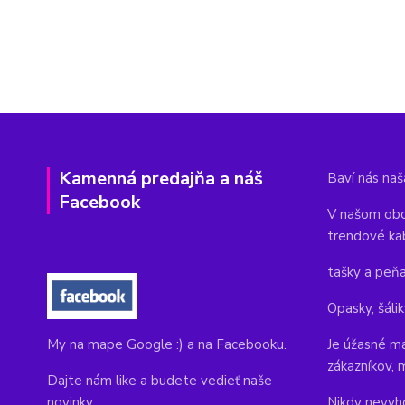
Kamenná predajňa a náš
Baví nás naša
Facebook
V našom obc
trendové ka
tašky a peň
Opasky, šálik
Je úžasné ma
My na mape Google :) a na Facebooku.
zákazníkov, 
Dajte nám like a budete vedieť naše
Nikdy nevyho
novinky.