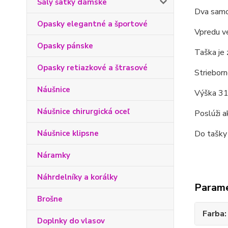
Šály šatky dámske
Dva samos
Opasky elegantné a športové
Vpredu ve
Opasky pánske
Taška je 
Opasky retiazkové a štrasové
Strieborn
Náušnice
Výška 31 
Náušnice chirurgická oceľ
Poslúži a
Náušnice klipsne
Do tašky 
Náramky
Náhrdelníky a korálky
Param
Brošne
Farba
Doplnky do vlasov