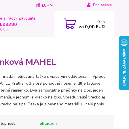
Prihlásenie
EUR
e si rady? Zavolajte.
0
ks
699380
za
0,00 EUR
0.00
činková MAHEL
 hnedá melírovaná taška s viacerými oddeleniami. Vpredu
AHEL. Krátka rúčka pre pohodlné nosenie, dlhé látkové
iteľné ramienko. Dva samostatné priečinky na zips, jeden
 menší, v jednom je vrecko na zips. Vpredu veľké vrecko aj
vrecko na zips. Taška je z pevného materiálu...
celý popis
tupnosť
Skladom