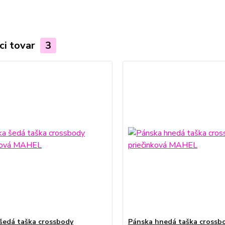
ci tovar
3
šedá taška crossbody
Pánska hnedá taška crossb