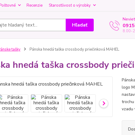
Poštovné
Recenzie
Starostlivosť o výrobky
Neviet
Hľadať
0915
8.00-2
ánske tašky
Pánska hnedá taška crossbody priečinková MAHEL
ka hnedá taška crossbody prie
Pánska
logo M
nastav
trochu
vzadu 
Dos