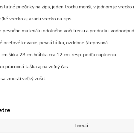
tatné priečinky na zips, jeden trochu menší, v jednom je vrecko n
ľké vrecko aj vzadu vrecko na zips.
z pevného materiálu odolného voči treniu a predratiu, vodoodpud
é oceľové kovanie, pevná látka, ozdobne štepovaná.
cm šírka 28 cm hrúbka cca 12 cm, resp. podľa naplnenia.
ko pracovná taška aj na voľný čas.
sa zmestí veľký zošit.
etre
hnedá