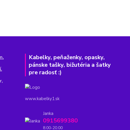
Kabelky, peňaženky, opasky,
m.
pánske tašky, bižutéria a šatky
.
pre radosť :)
r,
www.kabelky1.sk
Janka
0915699380
8.00-20.00