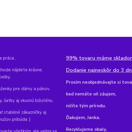
99% tovaru máme sklado
 práca...
Dodanie najneskôr do 3 dní
hode nájdete krásne,
belky,
Pr
osím neobjednávajte si tova
aženky pre dámy a pánov.
keď nemáte oň záujem,
y, šatky aj vkusnú bižutériu.
ničíte tým prírodu.
ť stabilné zákazníčky aj
Ďakujem, Janka.
mužov pribúda :)
Recyklujeme obaly,
viete všetkým, ale veľmi sa