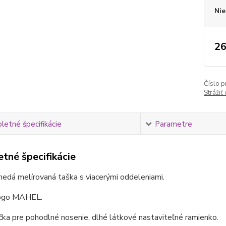
Nie
26
Číslo p
Strážiť
etné špecifikácie
Parametre
tné špecifikácie
edá melírovaná taška s viacerými oddeleniami.
logo MAHEL.
čka pre pohodlné nosenie, dlhé látkové nastaviteľné ramienko.