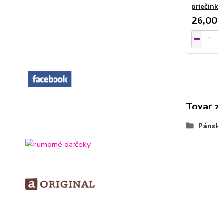
priečin
26,00
Tovar 
Pánsk