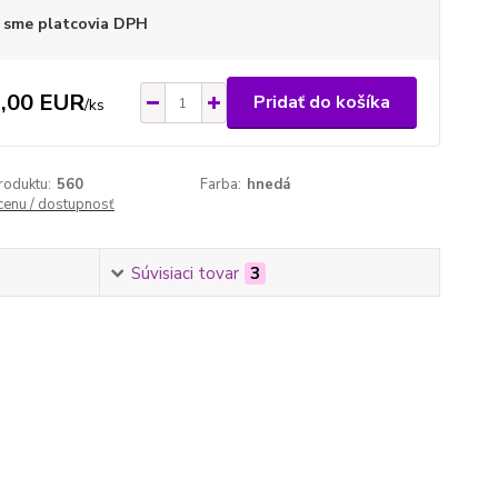
 sme platcovia DPH
,00 EUR
Pridať do košíka
/
ks
roduktu:
560
Farba:
hnedá
 cenu / dostupnosť
Súvisiaci tovar
3