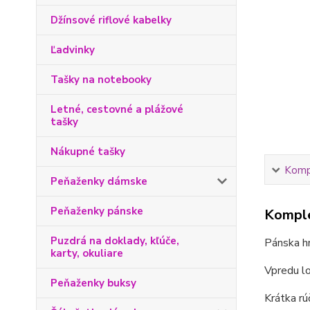
Džínsové riflové kabelky
Ľadvinky
Tašky na notebooky
Letné, cestovné a plážové
tašky
Nákupné tašky
Kompl
Peňaženky dámske
Peňaženky pánske
Komple
Puzdrá na doklady, kľúče,
Pánska hn
karty, okuliare
Vpredu 
Peňaženky buksy
Krátka rú