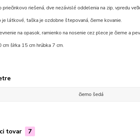
 priečinkovo riešená, dve nezávislé oddelenia na zip, vpredu ve
je látkové, taška je ozdobne štepovaná, čierne kovanie.
vnenie na opasok, ramienko na nosenie cez plece je čierne a pev
 cm šírka 15 cm hrúbka 7 cm.
etre
čierno šedá
ci tovar
7