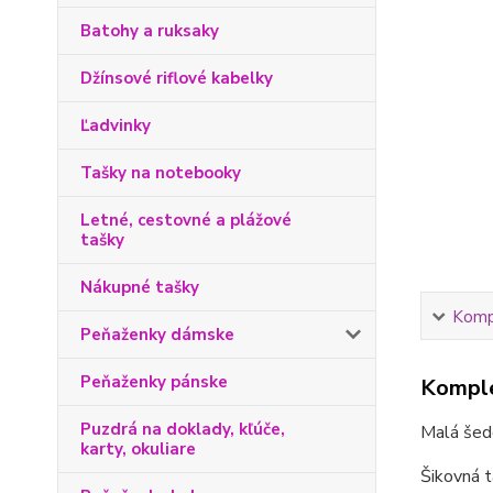
Batohy a ruksaky
Džínsové riflové kabelky
Ľadvinky
Tašky na notebooky
Letné, cestovné a plážové
tašky
Nákupné tašky
Kompl
Peňaženky dámske
Peňaženky pánske
Komple
Puzdrá na doklady, kľúče,
Malá šedo
karty, okuliare
Šikovná t