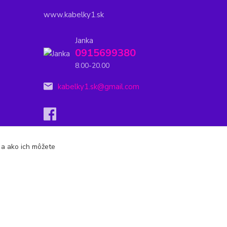
www.kabelky1.sk
Janka
0915699380
8.00-20.00
kabelky1.sk@gmail.com
s a ako ich môžete
Vytvorené na
Eshop-rychlo.sk