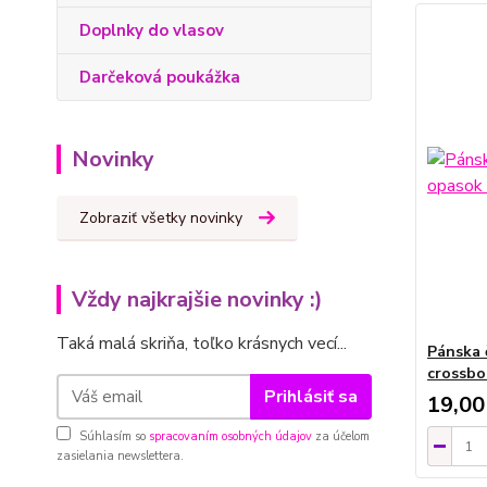
Doplnky do vlasov
Darčeková poukážka
Novinky
Zobraziť všetky novinky
Vždy najkrajšie novinky :)
Taká malá skriňa, toľko krásnych vecí...
Pánska 
crossbo
Prihlásiť sa
19,00
Súhlasím so
spracovaním osobných údajov
za účelom
zasielania newslettera.