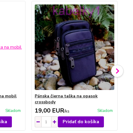
na mobil
Pánska čierna taška na opasok
Pá
crossbody
cr
19,00 EUR
1
Skladom
Skladom
/
ks
šíka
Pridať do košíka