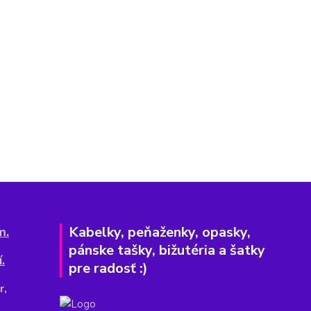
Kabelky, peňaženky, opasky,
m.
pánske tašky, bižutéria a šatky
.
pre radosť :)
r,