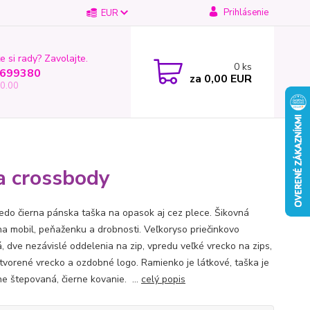
Prihlásenie
EUR
e si rady? Zavolajte.
0
ks
699380
za
0,00 EUR
0.00
a crossbody
edo čierna pánska taška na opasok aj cez plece. Šikovná
na mobil, peňaženku a drobnosti. Veľkoryso priečinkovo
á, dve nezávislé oddelenia na zip, vpredu veľké vrecko na zips,
tvorené vrecko a ozdobné logo. Ramienko je látkové, taška je
e štepovaná, čierne kovanie. ...
celý popis