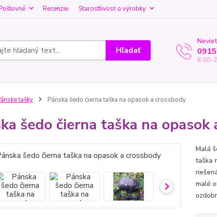
Poštovné
Recenzie
Starostlivosť o výrobky
Neviet
Hľadať
0915
8.00-2
ánske tašky
Pánska šedo čierna taška na opasok a crossbody
ka šedo čierna taška na opasok 
Malá š
taška 
riešen
malé o
ozdobn