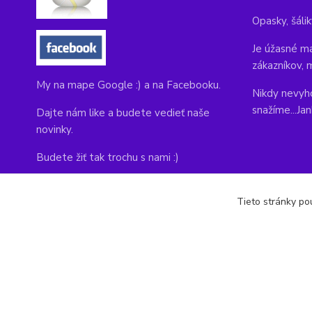
Opasky, šálik
Je úžasné ma
zákazníkov, 
My na mape Google :) a na Facebooku.
Nikdy nevyho
snažíme...Ja
Dajte nám like a budete vedieť naše
novinky.
Budete žiť tak trochu s nami :)
Adresa obchodu, tu nás môžete navštíviť:
Tieto stránky pou
Kláštorná 1, Prievidza 971 01
copyright © 2014-2022 kabelky1.sk