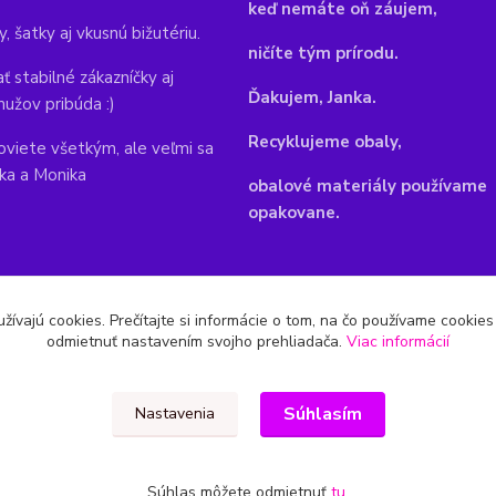
keď nemáte oň záujem,
y, šatky aj vkusnú bižutériu.
ničíte tým prírodu.
ť stabilné zákazníčky aj
Ďakujem, Janka.
mužov pribúda :)
Recyklujeme obaly,
viete všetkým, ale veľmi sa
nka a Monika
obalové materiály používame
opakovane.
žívajú cookies. Prečítajte si informácie o tom, na čo používame cookie
odmietnuť nastavením svojho prehliadača.
Viac informácií
Súhlasím
Nastavenia
Súhlas môžete odmietnuť
tu
.