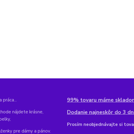
99% tovaru máme sklado
 práca...
Dodanie najneskôr do 3 dní
hode nájdete krásne,
belky,
Pr
osím neobjednávajte si tova
aženky pre dámy a pánov.