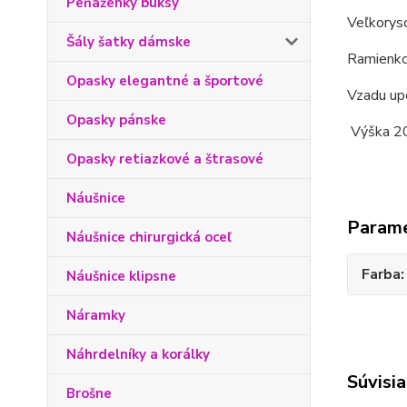
Peňaženky buksy
Veľkoryso
Šály šatky dámske
Ramienko 
Opasky elegantné a športové
Vzadu upe
Opasky pánske
Výška 20
Opasky retiazkové a štrasové
Náušnice
Param
Náušnice chirurgická oceľ
Farba
Náušnice klipsne
Náramky
Náhrdelníky a korálky
Súvisia
Brošne