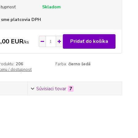
tupnosť
Skladom
 sme platcovia DPH
,00 EUR
Pridať do košíka
/
ks
roduktu:
206
Farba:
čierno šedá
 cenu / dostupnosť
Súvisiaci tovar
7