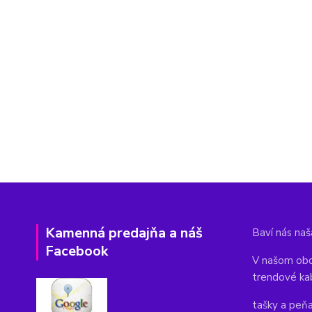
Kamenná predajňa a náš
Baví nás naša
Facebook
V našom obc
trendové ka
tašky a peň