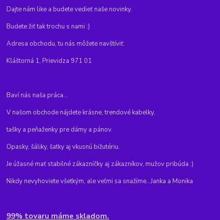
Dajte nám like a budete vedieť naše novinky.
Budete žiť tak trochu s nami :)
Adresa obchodu, tu nás môžete navštíviť:
Kláštorná 1, Prievidza 971 01
Baví nás naša práca...
V našom obchode nájdete krásne, trendové kabelky,
tašky a peňaženky pre dámy a pánov.
Opasky, šáliky, šatky aj vkusnú bižutériu.
Je úžasné mať stabilné zákazníčky aj zákazníkov, mužov pribúda :)
Nikdy nevyhoviete všetkým, ale veľmi sa snažíme...Janka a Monika
99% tovaru máme skladom.