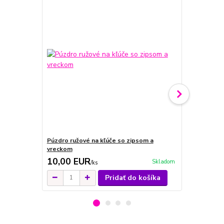
Púzdro ružové na kľúče so zipsom a
Púzdro červ
vreckom
vreckom
10,00 EUR
13,00 E
Skladom
/
ks
Pridať do košíka