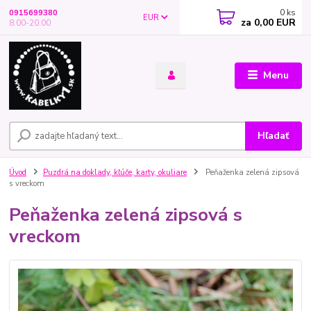
0
ks
0915699380
EUR
za
0,00 EUR
8.00-20.00
Menu
Hľadať
Úvod
Puzdrá na doklady, kľúče, karty, okuliare
Peňaženka zelená zipsová
s vreckom
Peňaženka zelená zipsová s
vreckom