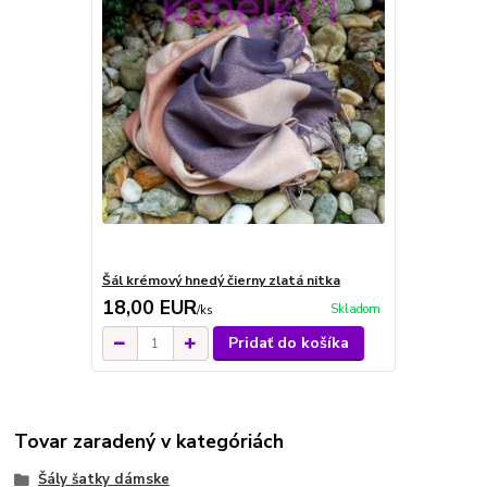
Šál krémový hnedý čierny zlatá nitka
18,00 EUR
Skladom
/
ks
Pridať do košíka
Tovar zaradený v kategóriách
Šály šatky dámske