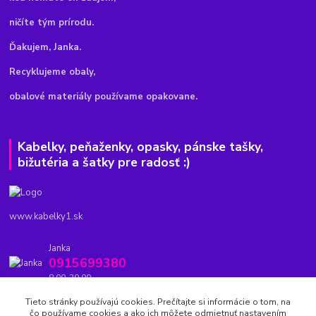
ničíte tým prírodu.
Ďakujem, Janka.
Recyklujeme obaly,
obalové materiály používame opakovane.
Kabelky, peňaženky, opasky, pánske tašky,
bižutéria a šatky pre radosť :)
www.kabelky1.sk
Janka
0915699380
8.00-20.00
Tieto stránky používajú cookies. Prečítajte si informácie o tom, na
kabelky1.sk@gmail.com
čo používame cookies a ako ich môžete odmietnuť nastavením