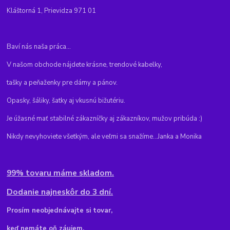
Kláštorná 1, Prievidza 971 01
Baví nás naša práca...
V našom obchode nájdete krásne, trendové kabelky,
tašky a peňaženky pre dámy a pánov.
Opasky, šáliky, šatky aj vkusnú bižutériu.
Je úžasné mať stabilné zákazníčky aj zákazníkov, mužov pribúda :)
Nikdy nevyhoviete všetkým, ale veľmi sa snažíme...Janka a Monika
99% tovaru máme skladom.
Dodanie najneskôr do 3 dní.
Pr
osím neobjednávajte si tovar,
keď nemáte oň záujem,