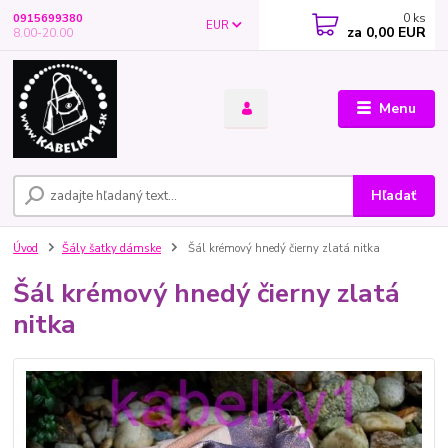
0
ks
0915699380
EUR
za
0,00 EUR
8.00-20.00
Menu
Hľadať
Úvod
Šály šatky dámske
Šál krémový hnedý čierny zlatá nitka
Šál krémový hnedý čierny zlatá
nitka