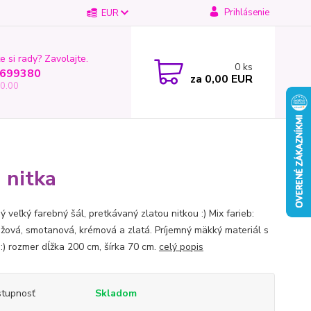
Prihlásenie
EUR
e si rady? Zavolajte.
0
ks
699380
za
0,00 EUR
0.00
 nitka
 veľký farebný šál, pretkávaný zlatou nitkou :) Mix farieb:
ružová, smotanová, krémová a zlatá. Príjemný mäkký materiál s
:) rozmer dĺžka 200 cm, šírka 70 cm.
celý popis
tupnosť
Skladom