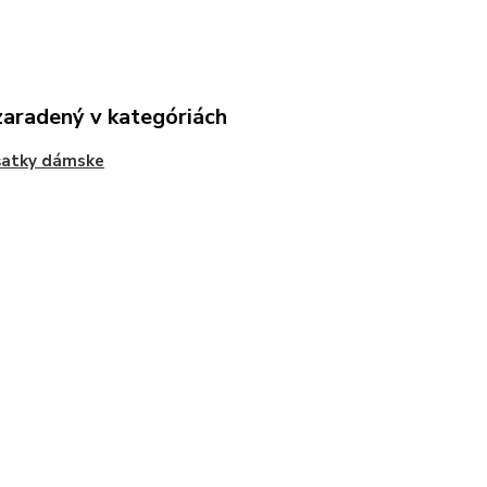
zaradený v kategóriách
šatky dámske