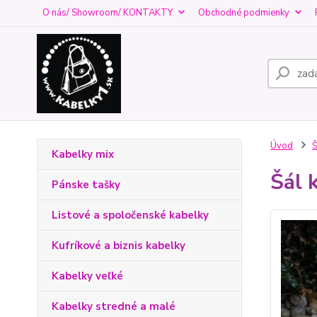
O nás/ Showroom/ KONTAKTY
Obchodné podmienky
Úvod
Š
Kabelky mix
Šál 
Pánske tašky
Listové a spoločenské kabelky
Kufríkové a biznis kabelky
Kabelky veľké
Kabelky stredné a malé