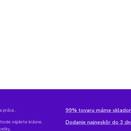
99% tovaru máme sklado
 práca...
Dodanie najneskôr do 3 dní
hode nájdete krásne,
belky,