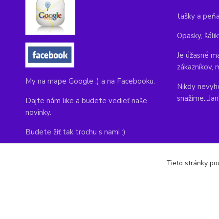
tašky a peň
Opasky, šálik
Je úžasné ma
zákazníkov, 
My na mape Google :) a na Facebooku.
Nikdy nevyho
snažíme...Ja
Dajte nám like a budete vedieť naše
novinky.
Budete žiť tak trochu s nami :)
Adresa obchodu, tu nás môžete navštíviť:
Tieto stránky pou
Kláštorná 1, Prievidza 971 01