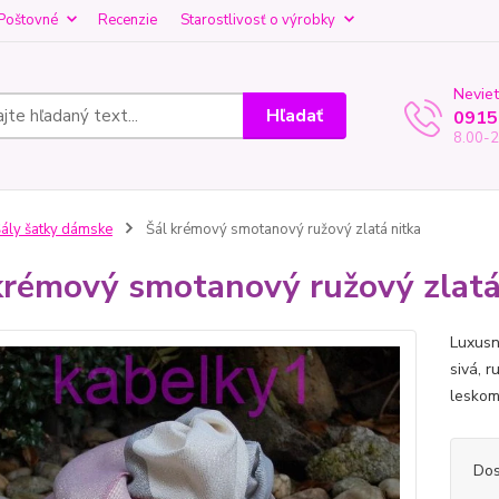
Poštovné
Recenzie
Starostlivosť o výrobky
Neviet
Hľadať
0915
8.00-2
ály šatky dámske
Šál krémový smotanový ružový zlatá nitka
krémový smotanový ružový zlatá
Luxusný
sivá, 
leskom
Dos