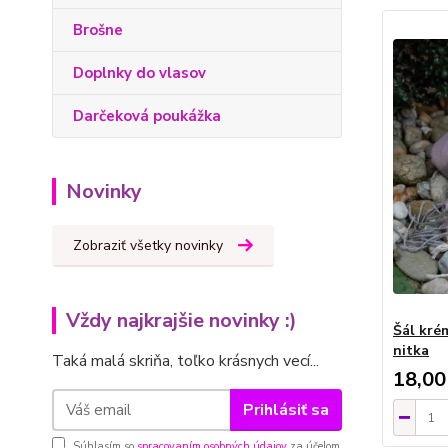
Brošne
Doplnky do vlasov
Darčeková poukážka
Novinky
Zobraziť všetky novinky
Vždy najkrajšie novinky :)
Šál kré
nitka
Taká malá skriňa, toľko krásnych vecí...
18,00
Prihlásiť sa
Súhlasím so
spracovaním osobných údajov
za účelom