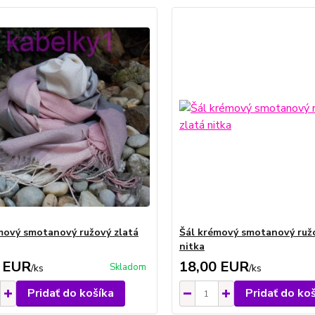
mový smotanový ružový zlatá
Šál krémový smotanový ružo
nitka
 EUR
18,00 EUR
Skladom
/
ks
/
ks
Pridať do košíka
Pridať do ko