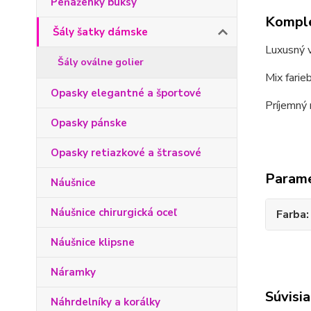
Peňaženky buksy
Komple
Šály šatky dámske
Luxusný v
Šály oválne golier
Mix farie
Opasky elegantné a športové
Príjemný 
Opasky pánske
Opasky retiazkové a štrasové
Param
Náušnice
Náušnice chirurgická oceľ
Farba
Náušnice klipsne
Náramky
Súvisia
Náhrdelníky a korálky