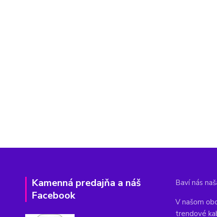
Kamenná predajňa a náš
Baví nás naša
Facebook
V našom obc
trendové ka