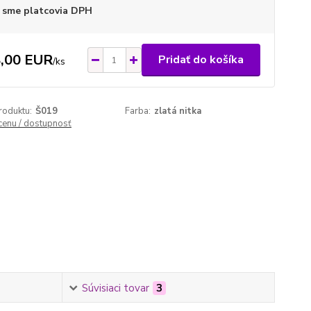
 sme platcovia DPH
,00 EUR
Pridať do košíka
/
ks
roduktu:
Š019
Farba:
zlatá nitka
 cenu / dostupnosť
Súvisiaci tovar
3