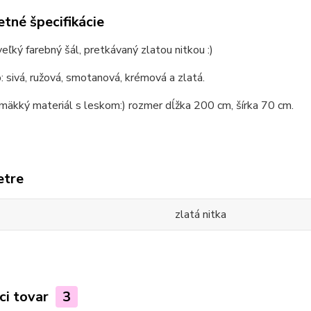
tné špecifikácie
eľký farebný šál, pretkávaný zlatou nitkou :)
b: sivá, ružová, smotanová, krémová a zlatá.
mäkký materiál s leskom:) rozmer dĺžka 200 cm, šírka 70 cm.
etre
zlatá nitka
ci tovar
3