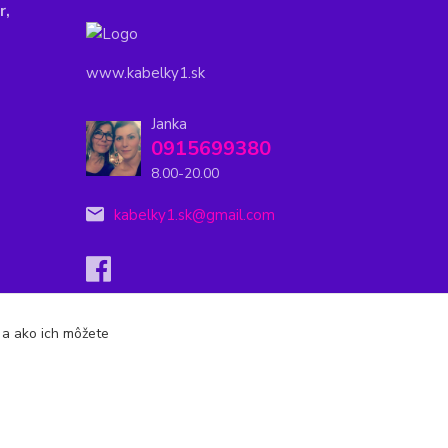
r,
www.kabelky1.sk
Janka
0915699380
8.00-20.00
kabelky1.sk@gmail.com
s a ako ich môžete