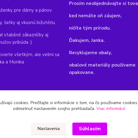
Pr
osím neobjednávajte si tova
aženky pre dámy a pánov.
keď nemáte oň záujem,
y, šatky aj vkusnú bižutériu.
ničíte tým prírodu.
ť stabilné zákazníčky aj
Ďakujem, Janka.
mužov pribúda :)
Recyklujeme obaly,
viete všetkým, ale veľmi sa
nka a Monika
obalové materiály používame
opakovane.
žívajú cookies. Prečítajte si informácie o tom, na čo používame cookie
odmietnuť nastavením svojho prehliadača.
Viac informácií
Súhlasím
Nastavenia