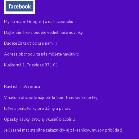
My na mape Google :) a na Facebooku.
Dajte nám like a budete vedieť naše novinky.
Budete žiť tak trochu s nami :)
Adresa obchodu, tu nás môžete navštíviť:
Kláštorná 1, Prievidza 971 01
Baví nás naša práca...
V našom obchode nájdete krásne, trendové kabelky,
tašky a peňaženky pre dámy a pánov.
Opasky, šáliky, šatky aj vkusnú bižutériu.
Je úžasné mať stabilné zákazníčky aj zákazníkov, mužov pribúda :)