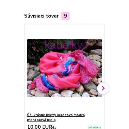
Súvisiaci tovar
9
Šál krásne kvety lososová modrá
Šál kvety s
mentolová biela
krémová mo
10,00 EUR
9,00 EU
Skladom
/
ks