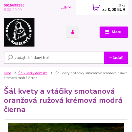
0
ks
0915699380
EUR
za
0,00 EUR
8.00-20.00
Menu
Hľadať
Úvod
Šály šatky dámske
Šál kvety a vtáčiky smotanová oranžová ružová
krémová modrá čierna
Šál kvety a vtáčiky smotanová
oranžová ružová krémová modrá
čierna