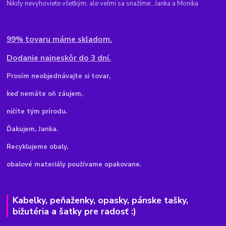
Nikdy nevyhoviete všetkým, ale veľmi sa snažíme...Janka a Monika
99% tovaru máme skladom.
Dodanie najneskôr do 3 dní.
Pr
osím neobjednávajte si tovar,
keď nemáte oň záujem,
ničíte tým prírodu.
Ďakujem, Janka.
Recyklujeme obaly,
obalové materiály používame opakovane.
Kabelky, peňaženky, opasky, pánske tašky,
bižutéria a šatky pre radosť :)