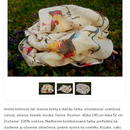
Jemný krémový šál, krásne kvety a vtáčiky, farby: smotanová, oranžová,
ružová, zelená, hnedá, modrá, čierna. Rozmer: dĺžka 190 cm šírka 52 cm.
Zloženie: 100% viskóza. Nádherne kombinované farby, perfektný na
zladenie aj oživenie oblečenia, pekne vyzerá na svetríku, blúzke, saku.