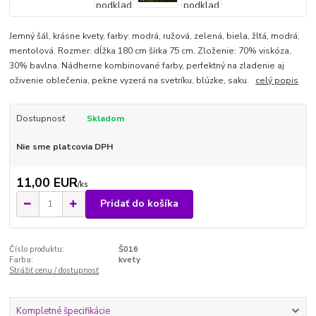
Jemný šál, krásne kvety, farby: modrá, ružová, zelená, biela, žltá, modrá,
mentolová. Rozmer: dĺžka 180 cm šírka 75 cm. Zloženie: 70% viskóza,
30% bavlna. Nádherne kombinované farby, perfektný na zladenie aj
oživenie oblečenia, pekne vyzerá na svetríku, blúzke, saku.
celý popis
Dostupnosť
Skladom
Nie sme platcovia DPH
11,00 EUR
/
ks
Pridať do košíka
Číslo produktu:
Š016
Farba:
kvety
Strážiť cenu / dostupnosť
Kompletné špecifikácie