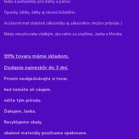
tašky a peňaženky pre dámy a pánov.
Opasky, šáliky, šatky aj vkusnú bižutériu.
Je úžasné mať stabilné zákazníčky aj zákazníkov, mužov pribúda :)
Nikdy nevyhoviete všetkým, ale veľmi sa snažíme...Janka a Monika
99% tovaru máme skladom.
Dodanie najneskôr do 3 dní.
Pr
osím neobjednávajte si tovar,
keď nemáte oň záujem,
ničíte tým prírodu.
Ďakujem, Janka.
Recyklujeme obaly,
obalové materiály používame opakovane.