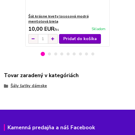
Šál krásne kvety lososová modrá
Šál kvety s
mentolová biela
krémová mo
10,00 EUR
9,00 EU
Skladom
/
ks
Pridať do košíka
Tovar zaradený v kategóriách
Šály šatky dámske
Kamenná predajňa a náš Facebook