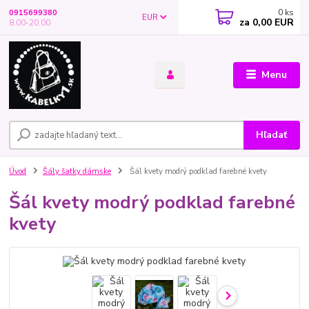
0
ks
0915699380
EUR
za
0,00 EUR
8.00-20.00
Menu
Hľadať
Úvod
Šály šatky dámske
Šál kvety modrý podklad farebné kvety
Šál kvety modrý podklad farebné
kvety