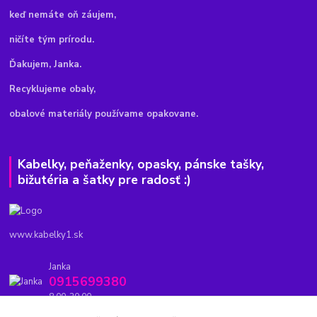
keď nemáte oň záujem,
ničíte tým prírodu.
Ďakujem, Janka.
Recyklujeme obaly,
obalové materiály používame opakovane.
Kabelky, peňaženky, opasky, pánske tašky,
bižutéria a šatky pre radosť :)
www.kabelky1.sk
Janka
0915699380
8.00-20.00