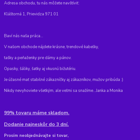
Adresa obchodu, tu nás môžete navštíviť:
Kláštorná 1, Prievidza 971 01
Baví nás naša práca...
V našom obchode nájdete krásne, trendové kabelky,
tašky a peňaženky pre dámy a pánov.
Opasky, šáliky, šatky aj vkusnú bižutériu.
Je úžasné mať stabilné zákazníčky aj zákazníkov, mužov pribúda :)
Nikdy nevyhoviete všetkým, ale veľmi sa snažíme...Janka a Monika
99% tovaru máme skladom.
Dodanie najneskôr do 3 dní.
Pr
osím neobjednávajte si tovar,