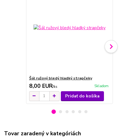
Šál ružový bledý hladký strapčeky
Šál žltý cit
8,00 EUR
7,00 EU
Skladom
/
ks
Pridať do košíka
Tovar zaradený v kategóriách