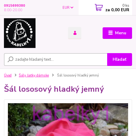
0
ks
0915699380
EUR
za
0,00 EUR
8.00-20.00
Menu
Hľadať
Úvod
Šály šatky dámske
Šál lososový hladký jemný
Šál lososový hladký jemný