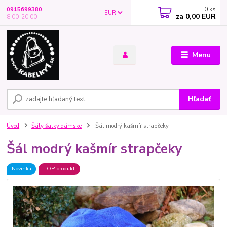
0
ks
0915699380
EUR
za
0,00 EUR
8.00-20.00
Menu
Hľadať
Úvod
Šály šatky dámske
Šál modrý kašmír strapčeky
Šál modrý kašmír strapčeky
Novinka
TOP produkt