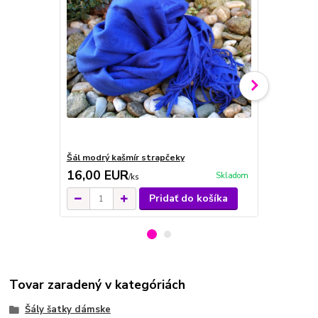
Šál modrý kašmír strapčeky
Šál biely je
16,00 EUR
14,00 E
Skladom
/
ks
Pridať do košíka
Tovar zaradený v kategóriách
Šály šatky dámske