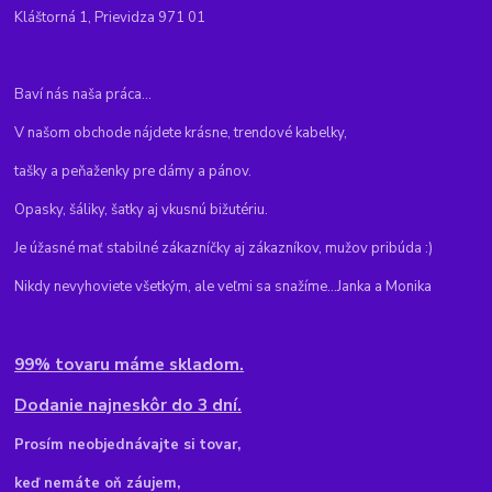
Kláštorná 1, Prievidza 971 01
Baví nás naša práca...
V našom obchode nájdete krásne, trendové kabelky,
tašky a peňaženky pre dámy a pánov.
Opasky, šáliky, šatky aj vkusnú bižutériu.
Je úžasné mať stabilné zákazníčky aj zákazníkov, mužov pribúda :)
Nikdy nevyhoviete všetkým, ale veľmi sa snažíme...Janka a Monika
99% tovaru máme skladom.
Dodanie najneskôr do 3 dní.
Pr
osím neobjednávajte si tovar,
keď nemáte oň záujem,