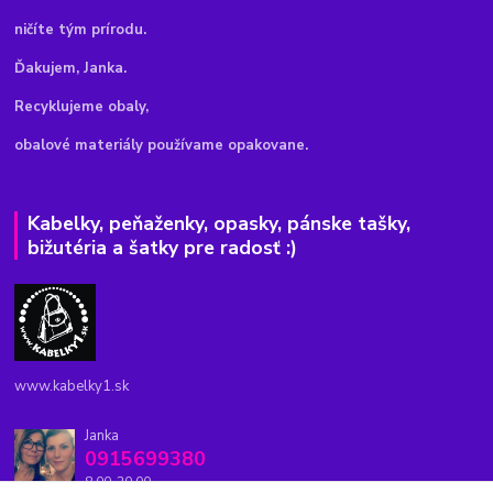
ničíte tým prírodu.
Ďakujem, Janka.
Recyklujeme obaly,
obalové materiály používame opakovane.
Kabelky, peňaženky, opasky, pánske tašky,
bižutéria a šatky pre radosť :)
www.kabelky1.sk
Janka
0915699380
8.00-20.00