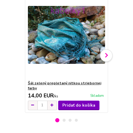
Šál zelený prepletaný nitkou striebornej
Šál ružový 
farby
nitkou zlate
14,00 EUR
16,00 E
Skladom
/
ks
Pridať do košíka