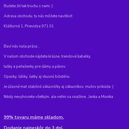
Budete žiť tak trochu s nami :)
Adresa obchodu, tu nás môžete navštíviť:
Kláštorná 1, Prievidza 971 01
Baví nás naša práca...
V našom obchode nájdete krásne, trendové kabelky,
tašky a peňaženky pre dámy a pánov.
Opasky, šáliky, šatky aj vkusnú bižutériu.
Je úžasné mať stabilné zákazníčky aj zákazníkov, mužov pribúda :)
Nikdy nevyhoviete všetkým, ale veľmi sa snažíme...Janka a Monika
99% tovaru máme skladom.
Dodanie najneskôr do 3 dní.