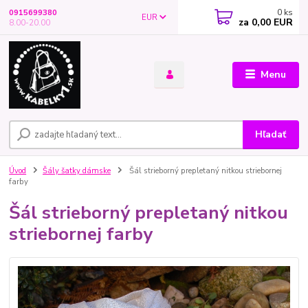
0
ks
0915699380
EUR
za
0,00 EUR
8.00-20.00
Menu
Hľadať
Úvod
Šály šatky dámske
Šál strieborný prepletaný nitkou striebornej
farby
Šál strieborný prepletaný nitkou
striebornej farby