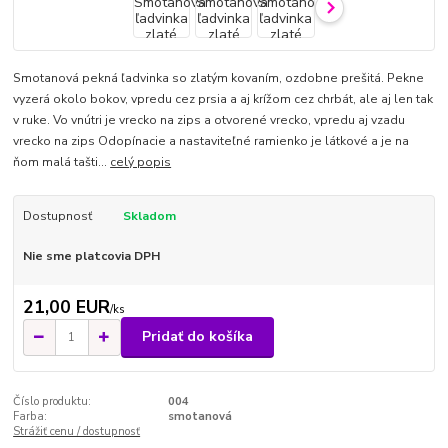
Smotanová pekná ľadvinka so zlatým kovaním, ozdobne prešitá. Pekne
vyzerá okolo bokov, vpredu cez prsia a aj krížom cez chrbát, ale aj len tak
v ruke. Vo vnútri je vrecko na zips a otvorené vrecko, vpredu aj vzadu
vrecko na zips Odopínacie a nastaviteľné ramienko je látkové a je na
ňom malá tašti...
celý popis
Dostupnosť
Skladom
Nie sme platcovia DPH
21,00 EUR
/
ks
Pridať do košíka
Číslo produktu:
004
Farba:
smotanová
Strážiť cenu / dostupnosť