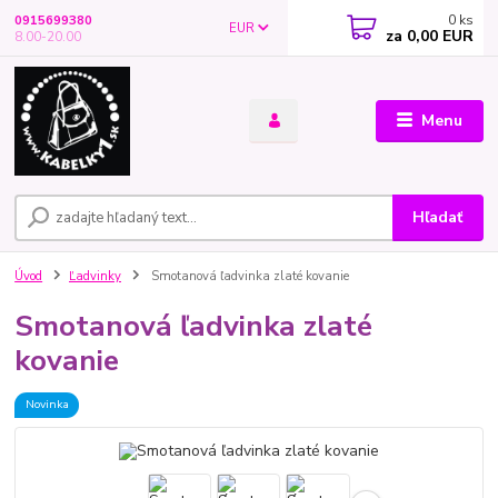
0
ks
0915699380
EUR
za
0,00 EUR
8.00-20.00
Menu
Hľadať
Úvod
Ľadvinky
Smotanová ľadvinka zlaté kovanie
Smotanová ľadvinka zlaté
kovanie
Novinka