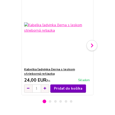
Kabelka ľadvinka čierna s leskom
Zelená ľadv
strieborná retiazka
24,00 EUR
21,00 E
Skladom
/
ks
Pridať do košíka