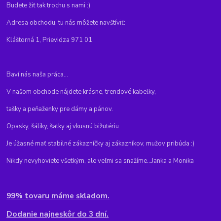
Budete žiť tak trochu s nami :)
Adresa obchodu, tu nás môžete navštíviť:
Kláštorná 1, Prievidza 971 01
Baví nás naša práca...
V našom obchode nájdete krásne, trendové kabelky,
tašky a peňaženky pre dámy a pánov.
Opasky, šáliky, šatky aj vkusnú bižutériu.
Je úžasné mať stabilné zákazníčky aj zákazníkov, mužov pribúda :)
Nikdy nevyhoviete všetkým, ale veľmi sa snažíme...Janka a Monika
99% tovaru máme skladom.
Dodanie najneskôr do 3 dní.