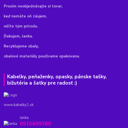
Pr
osím neobjednávajte si tovar,
keď nemáte oň záujem,
ničíte tým prírodu.
Ďakujem, Janka.
Recyklujeme obaly,
obalové materiály používame opakovane.
Kabelky, peňaženky, opasky, pánske tašky,
bižutéria a šatky pre radosť :)
www.kabelky1.sk
Janka
0915699380