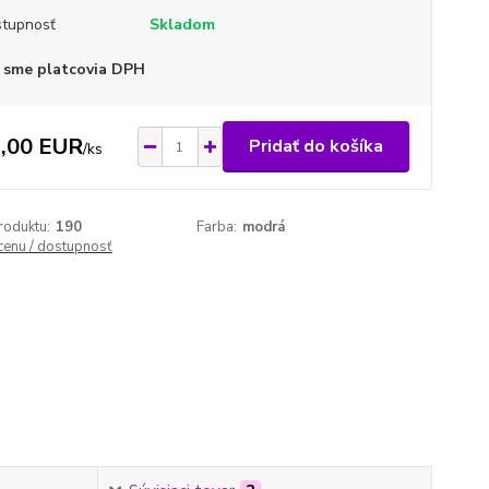
tupnosť
Skladom
 sme platcovia DPH
,00 EUR
Pridať do košíka
/
ks
roduktu:
190
Farba:
modrá
 cenu / dostupnosť