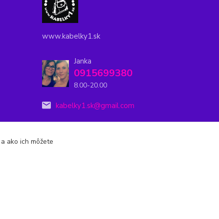
www.kabelky1.sk
Janka
0915699380
8.00-20.00
kabelky1.sk@gmail.com
s a ako ich môžete
Vytvorené na
Eshop-rychlo.sk