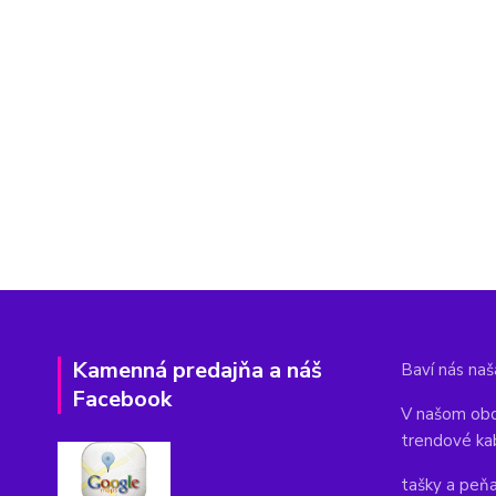
Kamenná predajňa a náš
Baví nás naša
Facebook
V našom obc
trendové ka
tašky a peň