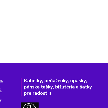
Kabelky, peňaženky, opasky,
m.
pánske tašky, bižutéria a šatky
.
pre radosť :)
r,