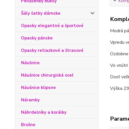
Kompl
Peňaženky buksy
Šály šatky dámske
Komple
Opasky elegantné a športové
Modrá pá
Opasky pánske
Vpredu ve
Opasky retiazkové a štrasové
Ozdobne 
Náušnice
Vo vnútri
Náušnice chirurgická oceľ
Dosť veľk
Náušnice klipsne
Výška 29 
Náramky
Náhrdelníky a korálky
Param
Brošne