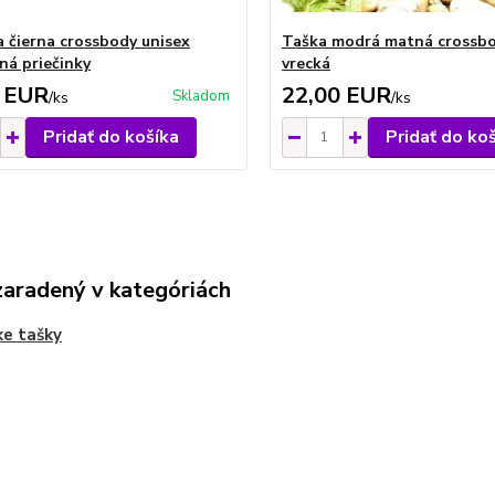
a čierna crossbody unisex
Taška modrá matná crossbo
ná priečinky
vrecká
 EUR
22,00 EUR
Skladom
/
ks
/
ks
Pridať do košíka
Pridať do ko
zaradený v kategóriách
e tašky