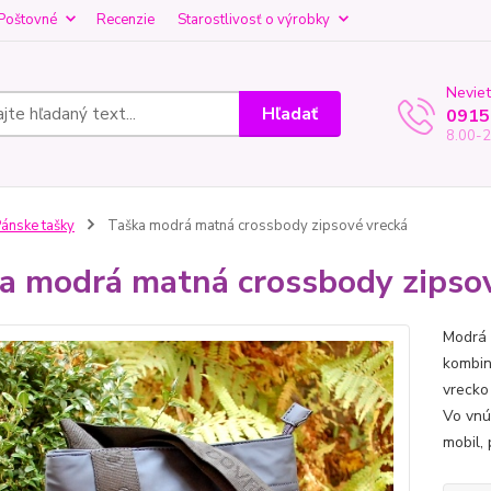
Poštovné
Recenzie
Starostlivosť o výrobky
Neviet
Hľadať
0915
8.00-2
ánske tašky
Taška modrá matná crossbody zipsové vrecká
a modrá matná crossbody zipso
Modrá 
kombin
vrecko
Vo vnú
mobil,