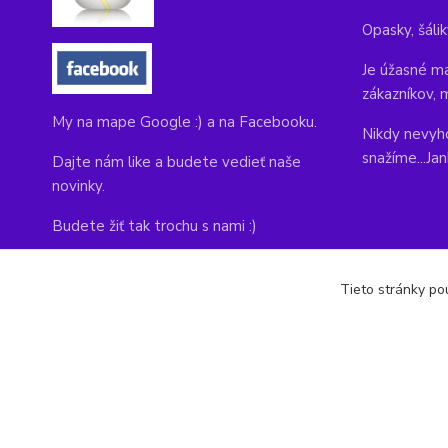
Opasky, šálik
Je úžasné ma
zákazníkov, 
My na mape Google :) a na Facebooku.
Nikdy nevyho
snažíme...Ja
Dajte nám like a budete vedieť naše
novinky.
Budete žiť tak trochu s nami :)
Adresa obchodu, tu nás môžete navštíviť:
Tieto stránky pou
Kláštorná 1, Prievidza 971 01
copyright © 2014-2022 kabelky1.sk