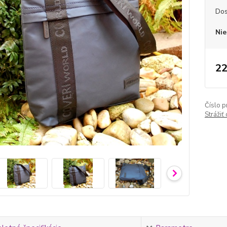
Dos
Nie
22
Číslo p
Strážiť