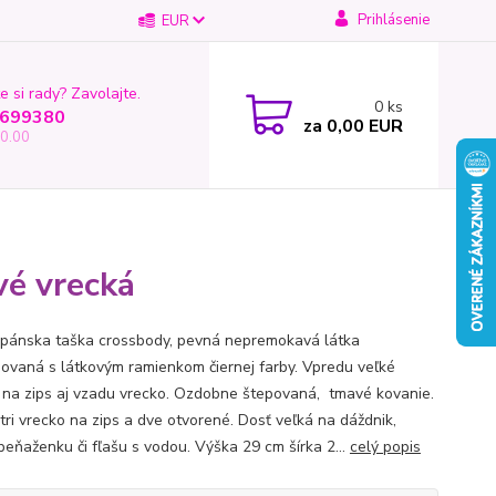
Prihlásenie
EUR
e si rady? Zavolajte.
0
ks
699380
za
0,00 EUR
0.00
vé vrecká
pánska taška crossbody, pevná nepremokavá látka
ovaná s látkovým ramienkom čiernej farby. Vpredu veľké
 na zips aj vzadu vrecko. Ozdobne štepovaná, tmavé kovanie.
tri vrecko na zips a dve otvorené. Dosť veľká na dáždnik,
 peňaženku či fľašu s vodou. Výška 29 cm šírka 2...
celý popis