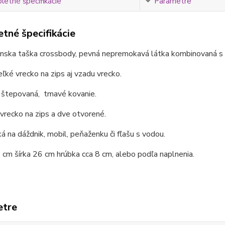
etné špecifikácie
Parametre
tné špecifikácie
nska taška crossbody, pevná nepremokavá látka kombinovaná s l
ľké vrecko na zips aj vzadu vrecko.
štepovaná, tmavé kovanie.
 vrecko na zips a dve otvorené.
á na dáždnik, mobil, peňaženku či fľašu s vodou.
cm šírka 26 cm hrúbka cca 8 cm, alebo podľa naplnenia.
etre