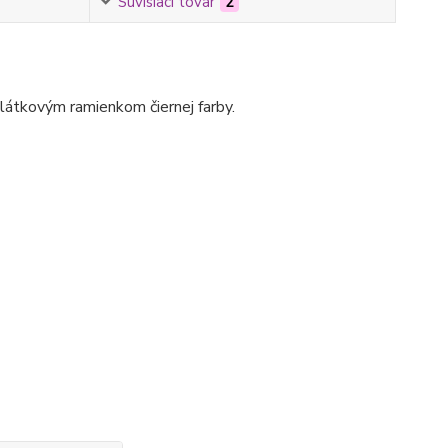
Súvisiaci tovar
2
átkovým ramienkom čiernej farby.