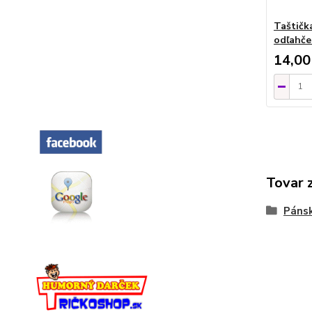
Taštičk
odľahče
14,00
Tovar 
Pánsk