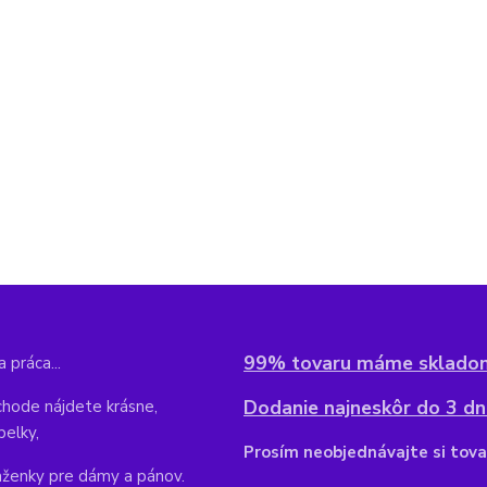
99% tovaru máme sklado
 práca...
Dodanie najneskôr do 3 dní
hode nájdete krásne,
belky,
Pr
osím neobjednávajte si tova
aženky pre dámy a pánov.