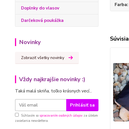
Farba
Doplnky do vlasov
Darčeková poukážka
Súvisia
Novinky
Zobraziť všetky novinky
Vždy najkrajšie novinky :)
Taká malá skriňa, toľko krásnych vecí...
Prihlásiť sa
Súhlasím so
spracovaním osobných údajov
za účelom
zasielania newslettera.