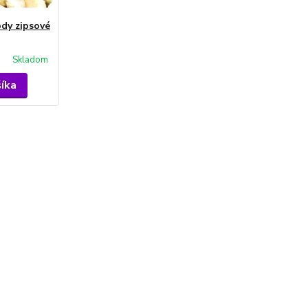
dy zipsové
Skladom
šíka