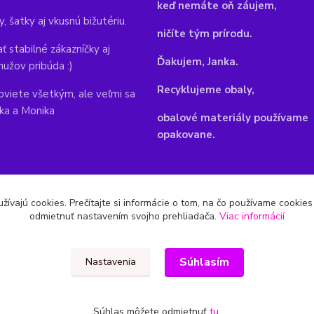
keď nemáte oň záujem,
y, šatky aj vkusnú bižutériu.
ničíte tým prírodu.
ť stabilné zákazníčky aj
Ďakujem, Janka.
mužov pribúda :)
Recyklujeme obaly,
viete všetkým, ale veľmi sa
nka a Monika
obalové materiály používame
opakovane.
žívajú cookies. Prečítajte si informácie o tom, na čo používame cookie
odmietnuť nastavením svojho prehliadača.
Viac informácií
Súhlasím
Nastavenia
Súhlas môžete odmietnuť
tu
.