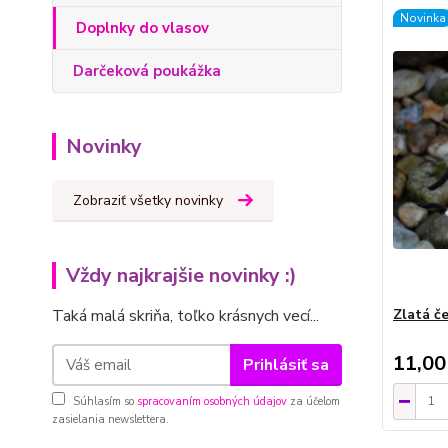
Novinka
Doplnky do vlasov
Darčeková poukážka
Novinky
Zobraziť všetky novinky
Vždy najkrajšie novinky :)
Zlatá č
Taká malá skriňa, toľko krásnych vecí...
11,00
Prihlásiť sa
Súhlasím so
spracovaním osobných údajov
za účelom
zasielania newslettera.