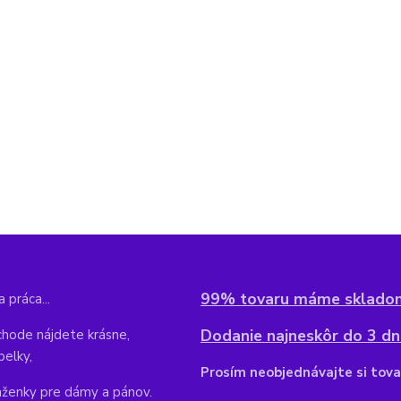
99% tovaru máme sklado
 práca...
Dodanie najneskôr do 3 dní
hode nájdete krásne,
belky,
Pr
osím neobjednávajte si tova
aženky pre dámy a pánov.