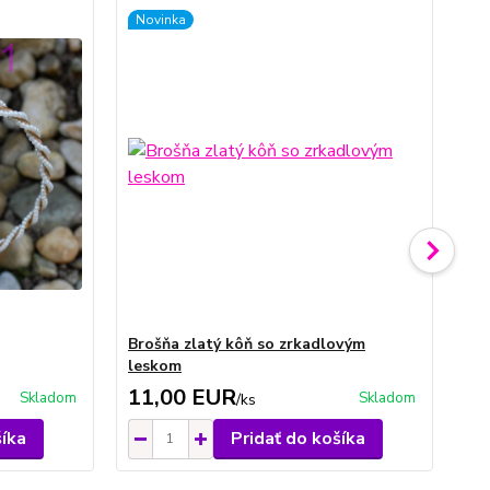
Novinka
No
Brošňa zlatý kôň so zrkadlovým
Br
leskom
le
11,00 EUR
1
Skladom
Skladom
/
ks
šíka
Pridať do košíka