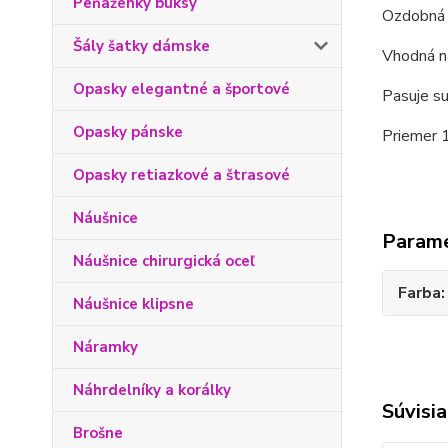
Peňaženky buksy
Ozdobná č
Šály šatky dámske
Vhodná na
Opasky elegantné a športové
Pasuje su
Opasky pánske
Priemer 1
Opasky retiazkové a štrasové
Náušnice
Param
Náušnice chirurgická oceľ
Farba
Náušnice klipsne
Náramky
Náhrdelníky a korálky
Súvisia
Brošne