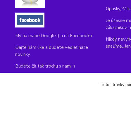
Opasky, šálik
Je úžasné ma
zákazníkov, 
My na mape Google :) a na Facebooku.
Nikdy nevyho
snažíme...Ja
Dajte nám like a budete vedieť naše
novinky.
Budete žiť tak trochu s nami :)
Adresa obchodu, tu nás môžete navštíviť:
Tieto stránky pou
Kláštorná 1, Prievidza 971 01
copyright © 2014-2022 kabelky1.sk