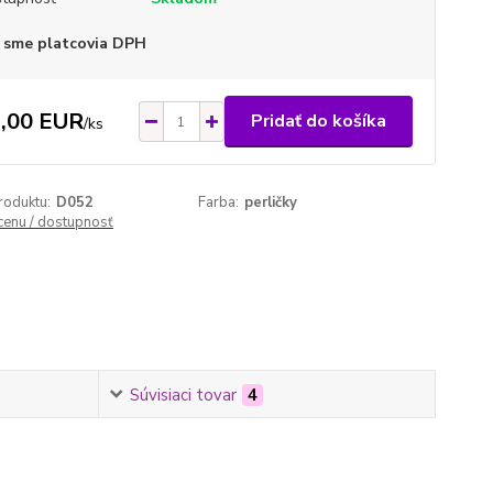
 sme platcovia DPH
,00 EUR
Pridať do košíka
/
ks
roduktu:
D052
Farba:
perličky
 cenu / dostupnosť
Súvisiaci tovar
4