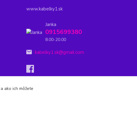
www.kabelky1.sk
Janka
0915699380
8.00-20.00
kabelky1.sk@gmail.com
s a ako ich môžete
Vytvorené na
Eshop-rychlo.sk