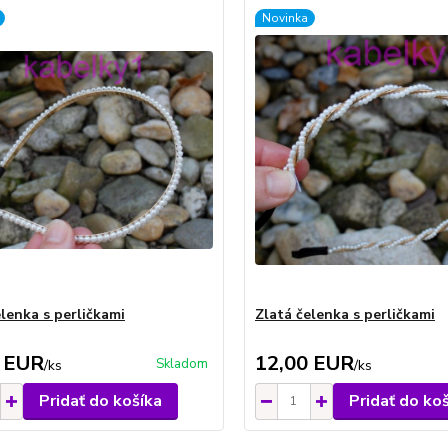
Novinka
elenka s perličkami
Zlatá čelenka s perličkami
 EUR
12,00 EUR
Skladom
/
ks
/
ks
Pridať do košíka
Pridať do ko