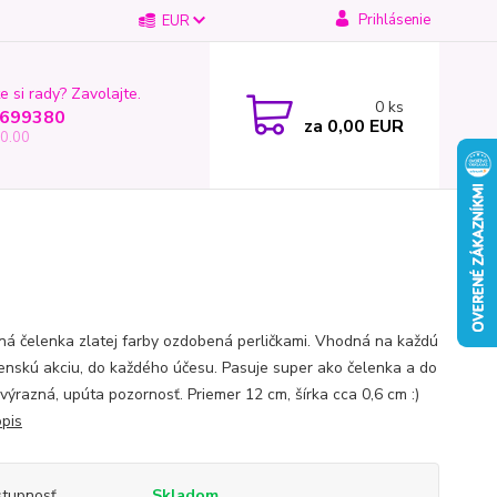
Prihlásenie
EUR
e si rady? Zavolajte.
0
ks
699380
za
0,00 EUR
0.00
á čelenka zlatej farby ozdobená perličkami. Vhodná na každú
enskú akciu, do každého účesu. Pasuje super ako čelenka a do
 výrazná, upúta pozornosť. Priemer 12 cm, šírka cca 0,6 cm :)
opis
tupnosť
Skladom