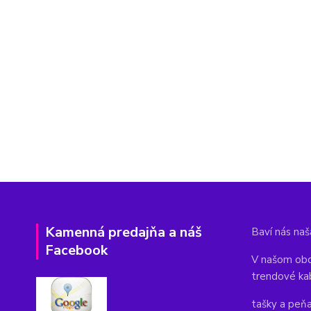
Kamenná predajňa a náš
Baví nás naša
Facebook
V našom obc
trendové ka
tašky a peň