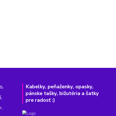
Kabelky, peňaženky, opasky,
m.
pánske tašky, bižutéria a šatky
.
pre radosť :)
r,