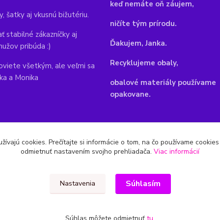
keď nemáte oň záujem,
y, šatky aj vkusnú bižutériu.
ničíte tým prírodu.
ť stabilné zákazníčky aj
Ďakujem, Janka.
mužov pribúda :)
Recyklujeme obaly,
viete všetkým, ale veľmi sa
nka a Monika
obalové materiály používame
opakovane.
žívajú cookies. Prečítajte si informácie o tom, na čo používame cookie
odmietnuť nastavením svojho prehliadača.
Viac informácií
Súhlasím
Nastavenia
Súhlas môžete odmietnuť
tu
.