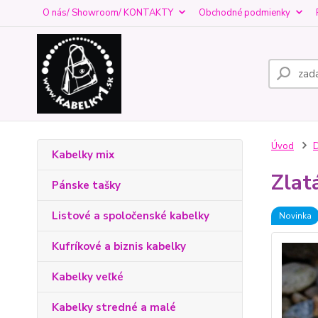
O nás/ Showroom/ KONTAKTY
Obchodné podmienky
Úvod
D
Kabelky mix
Zlat
Pánske tašky
Listové a spoločenské kabelky
Novinka
Kufríkové a biznis kabelky
Kabelky veľké
Kabelky stredné a malé