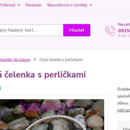
Poštovné
Recenzie
Starostlivosť o výrobky
Neviet
Hľadať
0915
8.00-2
oplnky do vlasov
Zlatá čelenka s perličkami
á čelenka s perličkami
Ozdobn
spoloč
účesu,
celý p
Dos