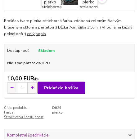
Brošňa v tvare pierka, strieborná farba, zdobená zeleným žiarivým
brúseným sklom a perleťou :) Dĺžka 7cm, šírka 3,5cm :) Vhodná na každý
pekný deň :)
celý popis
Dostupnosť
Skladom
Nie sme platcovia DPH
10,00 EUR
/
ks
Pridať do košíka
Číslo produktu:
D029
Farba:
pierko
Strážiť cenu / dostupnosť
Kompletné špecifikácie