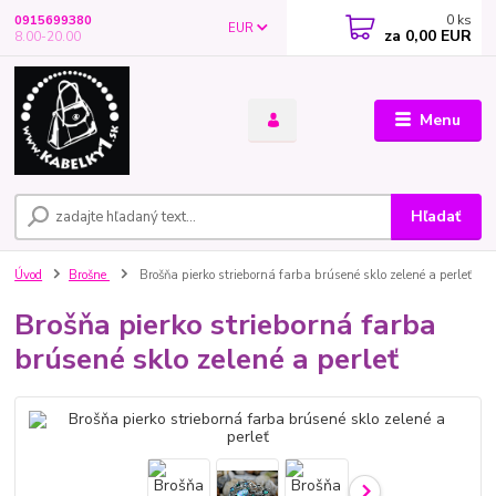
0
ks
0915699380
EUR
za
0,00 EUR
8.00-20.00
Menu
Hľadať
Úvod
Brošne
Brošňa pierko strieborná farba brúsené sklo zelené a perleť
Brošňa pierko strieborná farba
brúsené sklo zelené a perleť