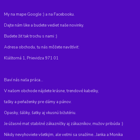
My na mape Google :) a na Facebooku.
Dajte nám like a budete vedieť naše novinky.
Budete žiť tak trochu s nami :)
Adresa obchodu, tu nás môžete navštíviť:
Kláštorná 1, Prievidza 971 01
Baví nás naša práca...
V našom obchode nájdete krásne, trendové kabelky,
tašky a peňaženky pre dámy a pánov.
Opasky, šáliky, šatky aj vkusnú bižutériu.
Je úžasné mať stabilné zákazníčky aj zákazníkov, mužov pribúda :)
Nikdy nevyhoviete všetkým, ale veľmi sa snažíme...Janka a Monika