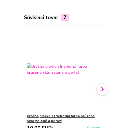
Súvisiaci tovar
7
Novinka
Brošňa pierko strieborná farba brúsené
Vintage bro
sklo zelené a perleť
striebornej 
10,00 EUR
10,00 E