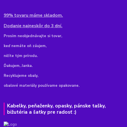
99% tovaru máme skladom.
Dodanie najneskôr do 3 dní.
Pr
osím neobjednávajte si tovar,
keď nemáte oň záujem,
ničíte tým prírodu.
Ďakujem, Janka.
Recyklujeme obaly,
obalové materiály používame opakovane.
Kabelky, peňaženky, opasky, pánske tašky,
bižutéria a šatky pre radosť :)