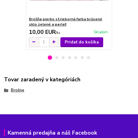
Brošňa pierko strieborná farba brúsené
Vintage bro
sklo zelené a perleť
striebornej 
10,00 EUR
10,00 E
Skladom
/
ks
Pridať do košíka
Tovar zaradený v kategóriách
Brošne
Kamenná predajňa a náš Facebook