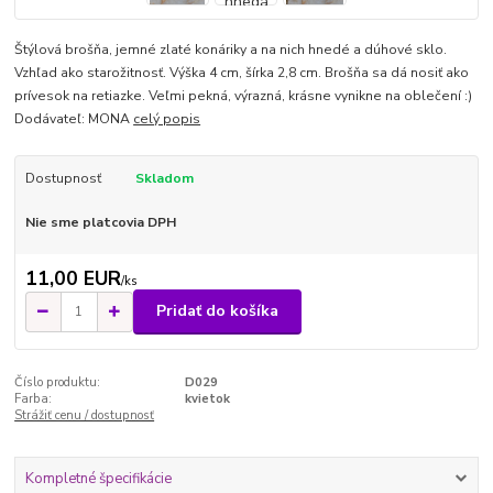
Štýlová brošňa, jemné zlaté konáriky a na nich hnedé a dúhové sklo.
Vzhľad ako starožitnosť. Výška 4 cm, šírka 2,8 cm. Brošňa sa dá nosiť ako
prívesok na retiazke. Veľmi pekná, výrazná, krásne vynikne na oblečení :)
Dodávateľ: MONA
celý popis
Dostupnosť
Skladom
Nie sme platcovia DPH
11,00 EUR
/
ks
Pridať do košíka
Číslo produktu:
D029
Farba:
kvietok
Strážiť cenu / dostupnosť
Kompletné špecifikácie