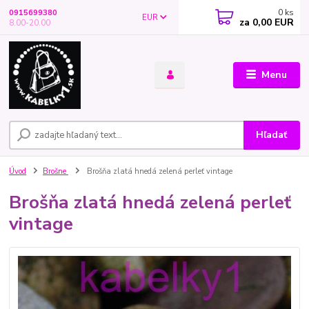
0
ks
0915699380
EUR
za
0,00 EUR
8.00-20.00
Menu
Hľadať
Úvod
Brošne
Brošňa zlatá hnedá zelená perleť vintage
Brošňa zlatá hnedá zelená perleť
vintage