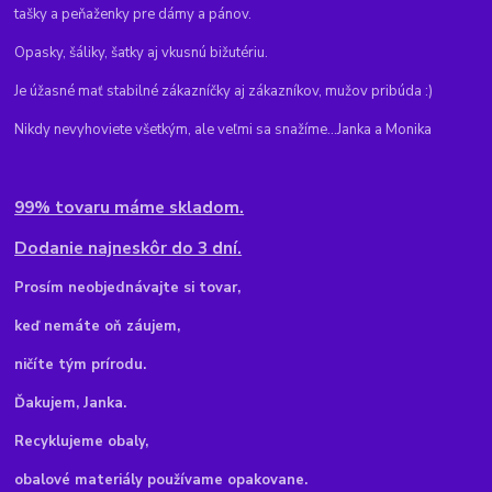
tašky a peňaženky pre dámy a pánov.
Opasky, šáliky, šatky aj vkusnú bižutériu.
Je úžasné mať stabilné zákazníčky aj zákazníkov, mužov pribúda :)
Nikdy nevyhoviete všetkým, ale veľmi sa snažíme...Janka a Monika
99% tovaru máme skladom.
Dodanie najneskôr do 3 dní.
Pr
osím neobjednávajte si tovar,
keď nemáte oň záujem,
ničíte tým prírodu.
Ďakujem, Janka.
Recyklujeme obaly,
obalové materiály používame opakovane.