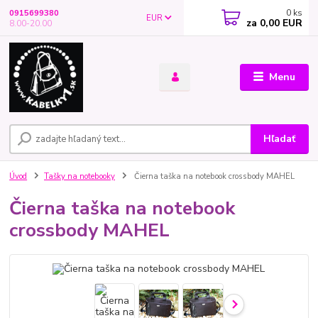
0
ks
0915699380
EUR
za
0,00 EUR
8.00-20.00
Menu
Hľadať
Úvod
Tašky na notebooky
Čierna taška na notebook crossbody MAHEL
Čierna taška na notebook
crossbody MAHEL