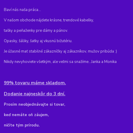
Baví nás naša práca...
V našom obchode nájdete krásne, trendové kabelky,
tašky a peňaženky pre dámy a pánov.
Opasky, šáliky, šatky aj vkusnú bižutériu.
Je úžasné mať stabilné zákazníčky aj zákazníkov, mužov pribúda :)
Nikdy nevyhoviete všetkým, ale veľmi sa snažíme...Janka a Monika
99% tovaru máme skladom.
Dodanie najneskôr do 3 dní.
Pr
osím neobjednávajte si tovar,
keď nemáte oň záujem,
ničíte tým prírodu.