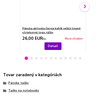
Pánska aktovka čierna kufrík veľká tmavé
Čierna tašk
strieborné logo rúčky
MAHEL
26,00 EUR
24,00 E
Nie je skladom
/
ks
Detail
Tovar zaradený v kategóriách
Pánske tašky
Tašky na notebooky