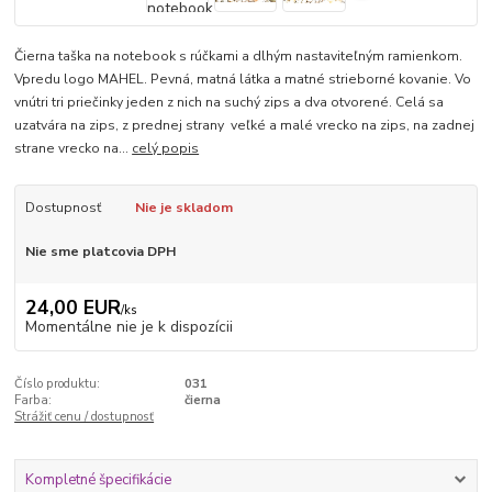
Čierna taška na notebook s rúčkami a dlhým nastaviteľným ramienkom.
Vpredu logo MAHEL. Pevná, matná látka a matné strieborné kovanie. Vo
vnútri tri priečinky jeden z nich na suchý zips a dva otvorené. Celá sa
uzatvára na zips, z prednej strany veľké a malé vrecko na zips, na zadnej
strane vrecko na...
celý popis
Dostupnosť
Nie je skladom
Nie sme platcovia DPH
24,00 EUR
/
ks
Momentálne nie je k dispozícii
Číslo produktu:
031
Farba:
čierna
Strážiť cenu / dostupnosť
Kompletné špecifikácie