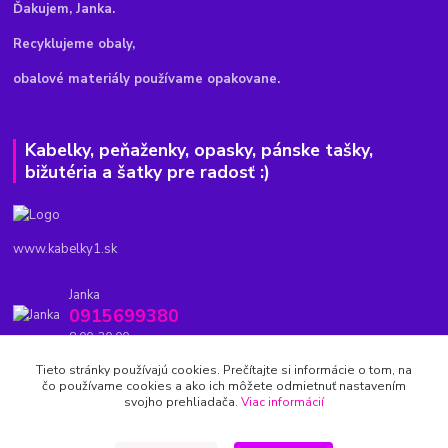
Ďakujem, Janka.
Recyklujeme obaly,
obalové materiály používame opakovane.
Kabelky, peňaženky, opasky, pánske tašky,
bižutéria a šatky pre radosť :)
www.kabelky1.sk
Janka
0915699380
8.00-20.00
Tieto stránky používajú cookies. Prečítajte si informácie o tom, na
kabelky1.sk@gmail.com
čo používame cookies a ako ich môžete odmietnuť nastavením
svojho prehliadača.
Viac informácií