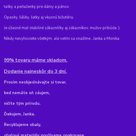
tašky a peňaženky pre dámy a pánov.
Opasky, šáliky, šatky aj vkusnú bižutériu.
Je úžasné mať stabilné zákazníčky aj zákazníkov, mužov pribúda :)
Nikdy nevyhoviete všetkým, ale veľmi sa snažíme...Janka a Monika
99% tovaru máme skladom.
Dodanie najneskôr do 3 dní.
Pr
osím neobjednávajte si tovar,
keď nemáte oň záujem,
ničíte tým prírodu.
Ďakujem, Janka.
Recyklujeme obaly,
obalové materiály používame opakovane.