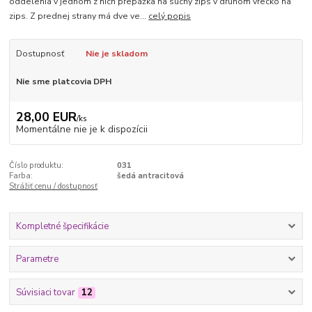
oddelenia v jednom z nich prepážka na suchý zips v druhom vrecko na
zips. Z prednej strany má dve ve...
celý popis
Dostupnosť
Nie je skladom
Nie sme platcovia DPH
28,00 EUR
/
ks
Momentálne nie je k dispozícii
Číslo produktu:
031
Farba:
šedá antracitová
Strážiť cenu / dostupnosť
Kompletné špecifikácie
Parametre
Súvisiaci tovar
12