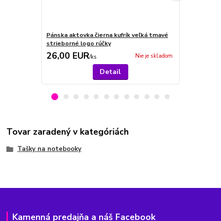
Pánska aktovka čierna kufrík veľká tmavé
Čierna tašk
strieborné logo rúčky
MAHEL
26,00 EUR
24,00 E
Nie je skladom
/
ks
Detail
Tovar zaradený v kategóriách
Tašky na notebooky
Kamenná predajňa a náš Facebook