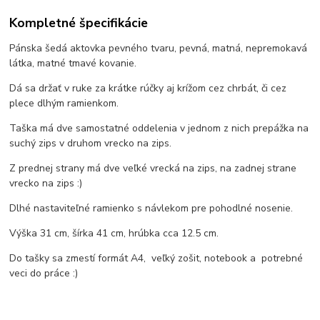
Kompletné špecifikácie
Pánska šedá aktovka pevného tvaru, pevná, matná, nepremokavá
látka, matné tmavé kovanie.
Dá sa držať v ruke za krátke rúčky aj krížom cez chrbát, či cez
plece dlhým ramienkom.
Taška má dve samostatné oddelenia v jednom z nich prepážka na
suchý zips v druhom vrecko na zips.
Z prednej strany má dve veľké vrecká na zips, na zadnej strane
vrecko na zips :)
Dlhé nastaviteľné ramienko s návlekom pre pohodlné nosenie.
Výška 31 cm, šírka 41 cm, hrúbka cca 12.5 cm.
Do tašky sa zmestí formát A4, veľký zošit, notebook a potrebné
veci do práce :)