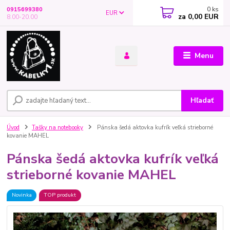
0
ks
0915699380
EUR
za
0,00 EUR
8.00-20.00
Menu
Hľadať
Úvod
Tašky na notebooky
Pánska šedá aktovka kufrík veľká strieborné
kovanie MAHEL
Pánska šedá aktovka kufrík veľká
strieborné kovanie MAHEL
Novinka
TOP produkt