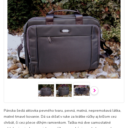
Pánska šedá aktovka pevného tvaru, pevná, matná, nepremokavá látka,
matné tmavé kovanie. Dá sa držať v ruke za krátke rúčky aj krížom cez
chrbát, či cez plece dlhým ramienkom. Taška má dve samostatné