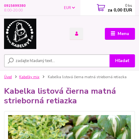
0
ks
0915699380
EUR
za
0,00 EUR
8.00-20.00
Menu
Hľadať
Úvod
Kabelky mix
Kabelka listová čierna matná strieborná retiazka
Kabelka listová čierna matná
strieborná retiazka