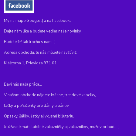
My na mape Google :) a na Facebooku.
Dajte nám like a budete vedieť naše novinky.
Budete žiť tak trochu s nami :)
Adresa obchodu, tu nás môžete navštíviť:
Kláštorná 1, Prievidza 971 01
Baví nás naša práca...
V našom obchode nájdete krásne, trendové kabelky,
tašky a peňaženky pre dámy a pánov.
Opasky, šáliky, šatky aj vkusnú bižutériu.
Je úžasné mať stabilné zákazníčky aj zákazníkov, mužov pribúda :)