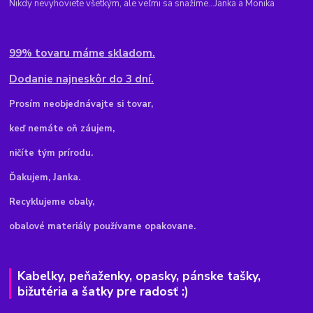
Nikdy nevyhoviete všetkým, ale veľmi sa snažíme...Janka a Monika
99% tovaru máme skladom.
Dodanie najneskôr do 3 dní.
Pr
osím neobjednávajte si tovar,
keď nemáte oň záujem,
ničíte tým prírodu.
Ďakujem, Janka.
Recyklujeme obaly,
obalové materiály používame opakovane.
Kabelky, peňaženky, opasky, pánske tašky,
bižutéria a šatky pre radosť :)