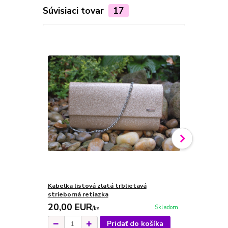
Súvisiaci tovar
17
Kabelka listová zlatá trblietavá
Kabelka mod
strieborná retiazka
ramienko
20,00 EUR
22,00 E
Skladom
/
ks
Pridať do košíka