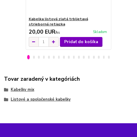
Kabelka listová zlatá trblietavá
Kabelka mod
strieborná retiazka
ramienko
20,00 EUR
22,00 E
Skladom
/
ks
Pridať do košíka
Tovar zaradený v kategóriách
Kabelky mix
Listové a spoločenské kabelky