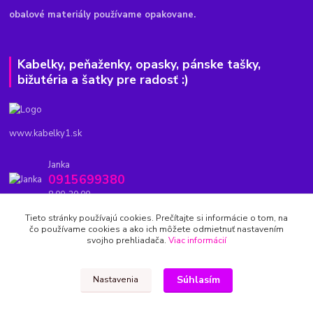
obalové materiály používame opakovane.
Kabelky, peňaženky, opasky, pánske tašky,
bižutéria a šatky pre radosť :)
www.kabelky1.sk
Janka
0915699380
8.00-20.00
Tieto stránky používajú cookies. Prečítajte si informácie o tom, na
kabelky1.sk@gmail.com
čo používame cookies a ako ich môžete odmietnuť nastavením
svojho prehliadača.
Viac informácií
Súhlasím
Nastavenia