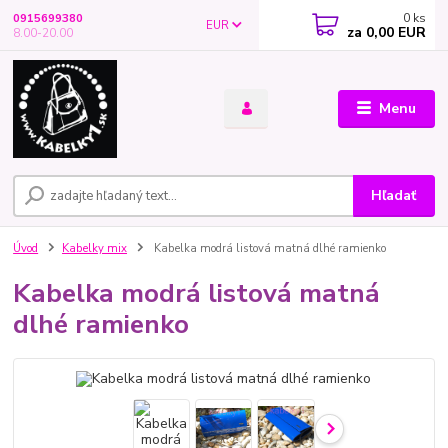
0
ks
0915699380
EUR
za
0,00 EUR
8.00-20.00
Menu
Hľadať
Úvod
Kabelky mix
Kabelka modrá listová matná dlhé ramienko
Kabelka modrá listová matná
dlhé ramienko