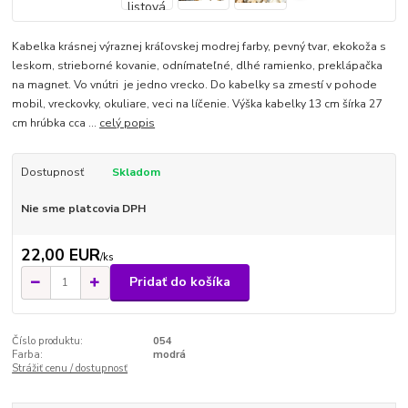
Kabelka krásnej výraznej kráľovskej modrej farby, pevný tvar, ekokoža s
leskom, strieborné kovanie, odnímateľné, dlhé ramienko, preklápačka
na magnet. Vo vnútri je jedno vrecko. Do kabelky sa zmestí v pohode
mobil, vreckovky, okuliare, veci na líčenie. Výška kabelky 13 cm šírka 27
cm hrúbka cca ...
celý popis
Dostupnosť
Skladom
Nie sme platcovia DPH
22,00 EUR
/
ks
Pridať do košíka
Číslo produktu:
054
Farba:
modrá
Strážiť cenu / dostupnosť