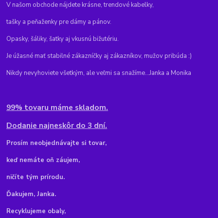
V našom obchode nájdete krásne, trendové kabelky,
tašky a peňaženky pre dámy a pánov.
Opasky, šáliky, šatky aj vkusnú bižutériu.
Je úžasné mať stabilné zákazníčky aj zákazníkov, mužov pribúda :)
Nikdy nevyhoviete všetkým, ale veľmi sa snažíme...Janka a Monika
99% tovaru máme skladom.
Dodanie najneskôr do 3 dní.
Pr
osím neobjednávajte si tovar,
keď nemáte oň záujem,
ničíte tým prírodu.
Ďakujem, Janka.
Recyklujeme obaly,