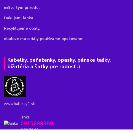
ničíte tým prírodu.
Ďakujem, Janka.
Recyklujeme obaly,
obalové materiály používame opakovane.
Kabelky, peňaženky, opasky, pánske tašky,
bižutéria a šatky pre radosť :)
www.kabelky1.sk
Janka
0915699380
8.00-20.00