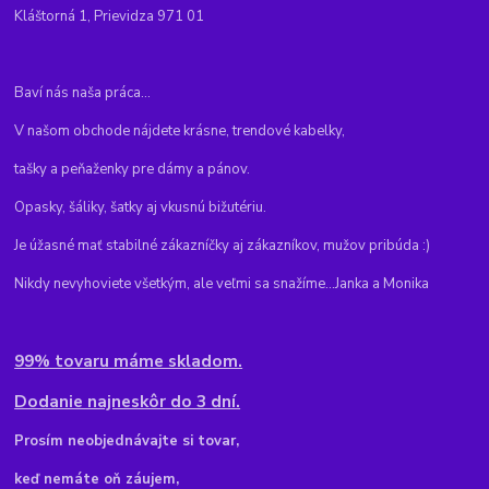
Kláštorná 1, Prievidza 971 01
Baví nás naša práca...
V našom obchode nájdete krásne, trendové kabelky,
tašky a peňaženky pre dámy a pánov.
Opasky, šáliky, šatky aj vkusnú bižutériu.
Je úžasné mať stabilné zákazníčky aj zákazníkov, mužov pribúda :)
Nikdy nevyhoviete všetkým, ale veľmi sa snažíme...Janka a Monika
99% tovaru máme skladom.
Dodanie najneskôr do 3 dní.
Pr
osím neobjednávajte si tovar,
keď nemáte oň záujem,