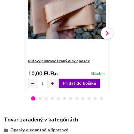
Ružový púdrový široký dlhý opasok
Čierny širok
10,00 EUR
10,00 E
Skladom
/
ks
Pridať do košíka
Tovar zaradený v kategóriách
Opasky elegantné a športové