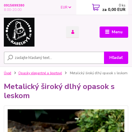
0
ks
0915699380
EUR
za
0,00 EUR
8.00-20.00
Menu
Hľadať
Úvod
Opasky elegantné a športové
Metalický široký dlhý opasok s leskom
Metalický široký dlhý opasok s
leskom