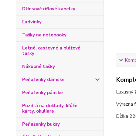
Džínsové riflové kabelky
Ľadvinky
Tašky na notebooky
Letné, cestovné a plážové
tašky
Kompl
Nákupné tašky
Komple
Peňaženky dámske
Luxusný ž
Peňaženky pánske
Výrazná f
Puzdrá na doklady, kľúče,
karty, okuliare
Dĺžka 220
Peňaženky buksy