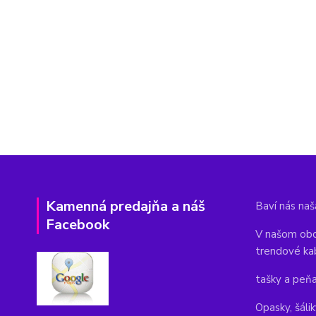
Kamenná predajňa a náš
Baví nás naša
Facebook
V našom obc
trendové ka
tašky a peň
Opasky, šálik