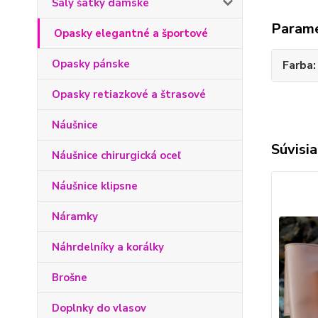
Šály šatky dámske
Param
Opasky elegantné a športové
Opasky pánske
Farba
Opasky retiazkové a štrasové
Náušnice
Súvisia
Náušnice chirurgická oceľ
Náušnice klipsne
Náramky
Náhrdelníky a korálky
Brošne
Doplnky do vlasov