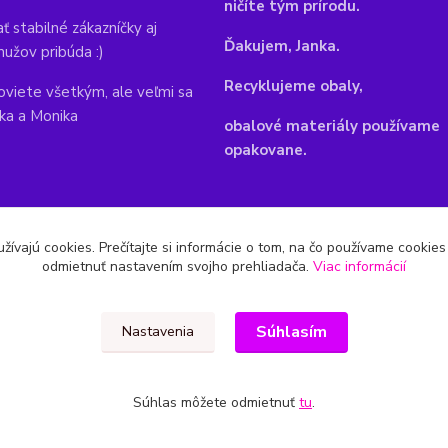
ničíte tým prírodu.
ť stabilné zákazníčky aj
Ďakujem, Janka.
mužov pribúda :)
Recyklujeme obaly,
viete všetkým, ale veľmi sa
nka a Monika
obalové materiály používame
opakovane.
žívajú cookies. Prečítajte si informácie o tom, na čo používame cookie
odmietnuť nastavením svojho prehliadača.
Viac informácií
Súhlasím
Nastavenia
Súhlas môžete odmietnuť
tu
.