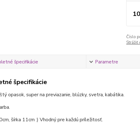
10
Číslo p
Strážiť
etné špecifikácie
Parametre
tné špecifikácie
ltý opasok, super na previazanie, blúzky, svetra, kabátika.
arba.
cm, šírka 11cm :) Vhodný pre každú príležitosť.