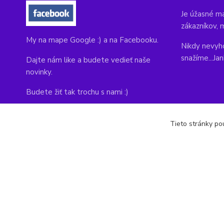
Je úžasné ma
zákazníkov, 
My na mape Google :) a na Facebooku.
Nikdy nevyho
snažíme...Ja
Dajte nám like a budete vedieť naše
novinky.
Budete žiť tak trochu s nami :)
Adresa obchodu, tu nás môžete navštíviť:
Tieto stránky pou
Kláštorná 1, Prievidza 971 01
copyright © 2014-2022 kabelky1.sk