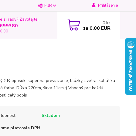
Prihlásenie
EUR
e si rady? Zavolajte.
0
ks
699380
za
0,00 EUR
0.00
 žltý opasok, super na previazanie, blúzky, svetra, kabátika.
á farba. Dĺžka 220cm, šírka 11cm :) Vhodný pre každú
tosť.
celý popis
tupnosť
Skladom
 sme platcovia DPH