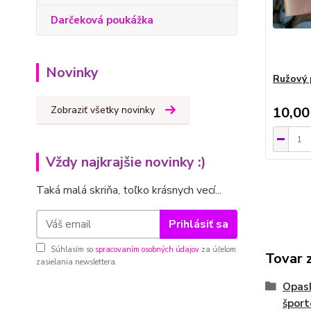
Darčeková poukážka
Novinky
Ružový 
Zobraziť všetky novinky
10,00
Vždy najkrajšie novinky :)
Taká malá skriňa, toľko krásnych vecí...
Prihlásiť sa
Súhlasím so
spracovaním osobných údajov
za účelom
Tovar 
zasielania newslettera.
Opas
šport