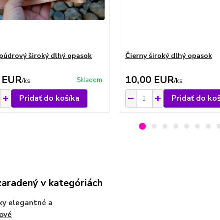
púdrový široký dlhý opasok
Čierny široký dlhý opasok
 EUR
10,00 EUR
Skladom
/
ks
/
ks
Pridať do košíka
Pridať do ko
zaradený v kategóriách
ky elegantné a
ové