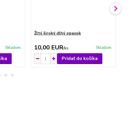
Žltý široký dlhý opasok
Bie
10,00 EUR
1
Skladom
Skladom
/
ks
šíka
Pridať do košíka