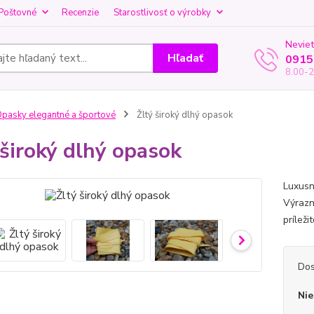
Poštovné
Recenzie
Starostlivosť o výrobky
Neviet
Hľadať
0915
8.00-2
pasky elegantné a športové
Žltý široký dlhý opasok
 široký dlhý opasok
Luxusný
Výrazn
príleži
Dos
Nie