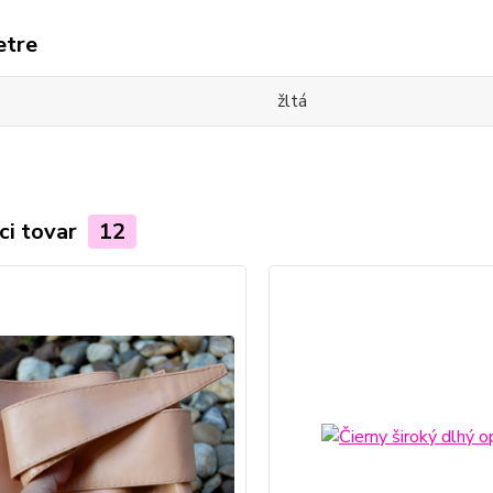
etre
žltá
ci tovar
12