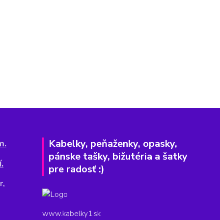
Kabelky, peňaženky, opasky,
m.
pánske tašky, bižutéria a šatky
.
pre radosť :)
r,
www.kabelky1.sk