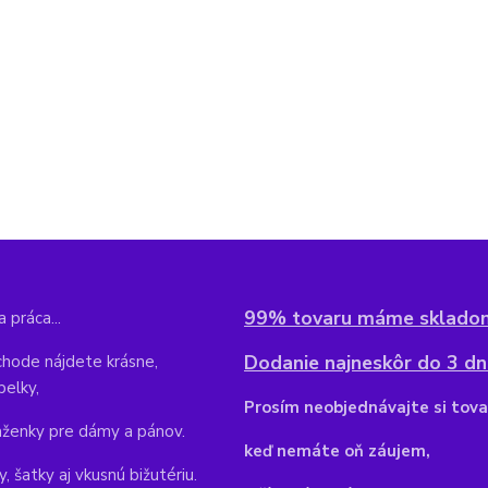
99% tovaru máme sklado
 práca...
Dodanie najneskôr do 3 dní
hode nájdete krásne,
belky,
Pr
osím neobjednávajte si tova
aženky pre dámy a pánov.
keď nemáte oň záujem,
y, šatky aj vkusnú bižutériu.