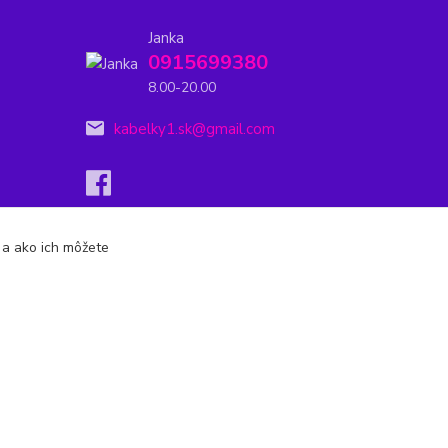
Janka
0915699380
8.00-20.00
kabelky1.sk@gmail.com
s a ako ich môžete
Vytvorené na
Eshop-rychlo.sk