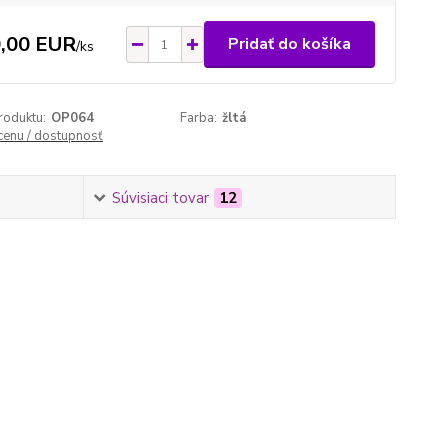
,00 EUR
Pridať do košíka
/
ks
roduktu:
OP064
Farba:
žltá
 cenu / dostupnosť
Súvisiaci tovar
12