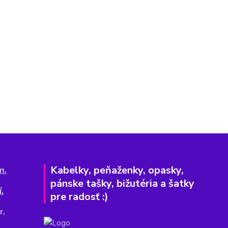
Kabelky, peňaženky, opasky,
m.
pánske tašky, bižutéria a šatky
.
pre radosť :)
r,