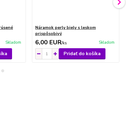
rúsené
Náramok perly biely s leskom
Ná
prispôsobivý
pr
6,00 EUR
6
Skladom
Skladom
/
ks
šíka
Pridať do košíka