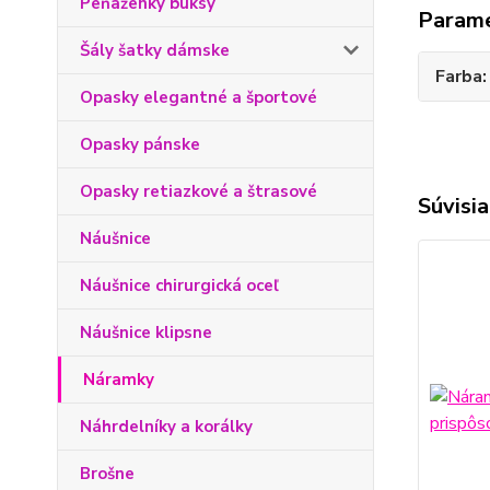
Peňaženky buksy
Param
Šály šatky dámske
Farba
Opasky elegantné a športové
Opasky pánske
Opasky retiazkové a štrasové
Súvisia
Náušnice
Náušnice chirurgická oceľ
Náušnice klipsne
Náramky
Náhrdelníky a korálky
Brošne