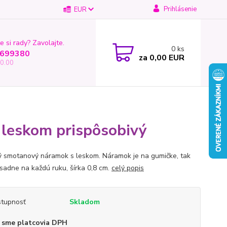
Prihlásenie
EUR
e si rady? Zavolajte.
0
ks
699380
za
0,00 EUR
0.00
leskom prispôsobivý
ý smotanový náramok s leskom. Náramok je na gumičke, tak
sadne na každú ruku, šírka 0,8 cm.
celý popis
tupnosť
Skladom
 sme platcovia DPH