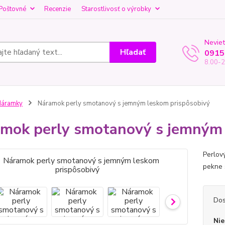
Poštovné
Recenzie
Starostlivosť o výrobky
Neviet
Hľadať
0915
8.00-2
Náramky
Náramok perly smotanový s jemným leskom prispôsobivý
mok perly smotanový s jemným 
Perlov
pekne 
Dos
Nie