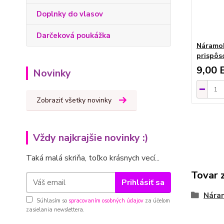
Doplnky do vlasov
Darčeková poukážka
Náramok
prispôs
9,00 
Novinky
Zobraziť všetky novinky
Vždy najkrajšie novinky :)
Taká malá skriňa, toľko krásnych vecí...
Tovar 
Prihlásiť sa
Nára
Súhlasím so
spracovaním osobných údajov
za účelom
zasielania newslettera.