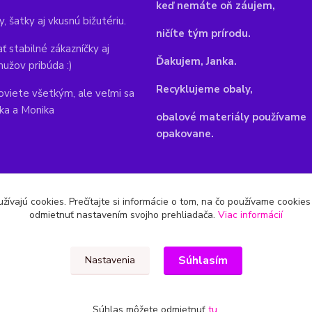
keď nemáte oň záujem,
y, šatky aj vkusnú bižutériu.
ničíte tým prírodu.
ť stabilné zákazníčky aj
Ďakujem, Janka.
mužov pribúda :)
Recyklujeme obaly,
viete všetkým, ale veľmi sa
nka a Monika
obalové materiály používame
opakovane.
žívajú cookies. Prečítajte si informácie o tom, na čo používame cookie
odmietnuť nastavením svojho prehliadača.
Viac informácií
Súhlasím
Nastavenia
Súhlas môžete odmietnuť
tu
.