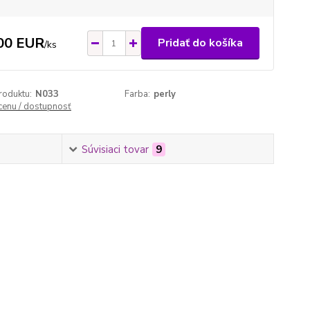
00 EUR
Pridať do košíka
/
ks
roduktu:
N033
Farba:
perly
 cenu / dostupnosť
Súvisiaci tovar
9