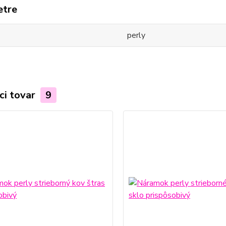
etre
perly
ci tovar
9