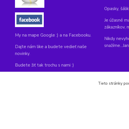
Opasky, šálik
Je úžasné ma
zákazníkov, 
My na mape Google :) a na Facebooku.
Nikdy nevyho
snažíme...Ja
Dajte nám like a budete vedieť naše
novinky.
Budete žiť tak trochu s nami :)
Adresa obchodu, tu nás môžete navštíviť:
Tieto stránky pou
Kláštorná 1, Prievidza 971 01
copyright © 2014-2022 kabelky1.sk