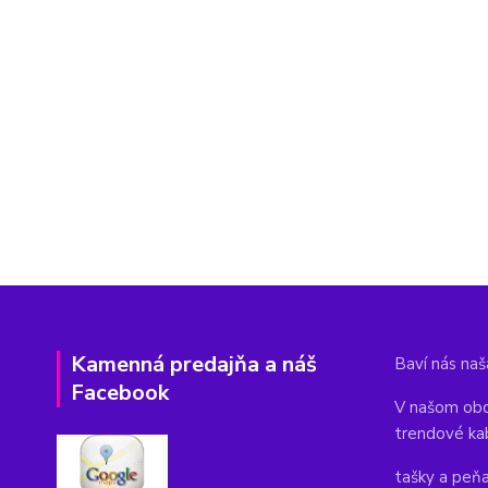
Kamenná predajňa a náš
Baví nás naša
Facebook
V našom obc
trendové ka
tašky a peň