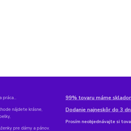
99% tovaru máme sklado
 práca...
Dodanie najneskôr do 3 dní
hode nájdete krásne,
belky,
Pr
osím neobjednávajte si tova
aženky pre dámy a pánov.