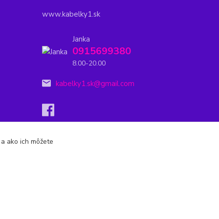
www.kabelky1.sk
Janka
0915699380
8.00-20.00
kabelky1.sk@gmail.com
s a ako ich môžete
Vytvorené na
Eshop-rychlo.sk