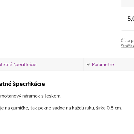
5,
Číslo p
Strážiť
etné špecifikácie
Parametre
tné špecifikácie
smotanový náramok s leskom.
e na gumičke, tak pekne sadne na každú ruku, šírka 0,8 cm.