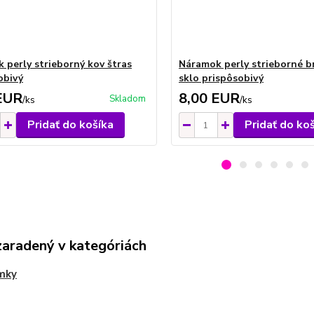
 perly strieborný kov štras
Náramok perly strieborné b
obivý
sklo prispôsobivý
EUR
8,00 EUR
Skladom
/
ks
/
ks
Pridať do košíka
Pridať do ko
zaradený v kategóriách
mky