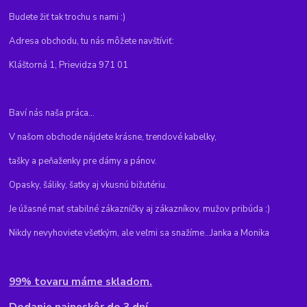
Budete žiť tak trochu s nami :)
Adresa obchodu, tu nás môžete navštíviť:
Kláštorná 1, Prievidza 971 01
Baví nás naša práca...
V našom obchode nájdete krásne, trendové kabelky,
tašky a peňaženky pre dámy a pánov.
Opasky, šáliky, šatky aj vkusnú bižutériu.
Je úžasné mať stabilné zákazníčky aj zákazníkov, mužov pribúda :)
Nikdy nevyhoviete všetkým, ale veľmi sa snažíme...Janka a Monika
99% tovaru máme skladom.
Dodanie najneskôr do 3 dní.