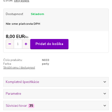
0,9 cm.
celý popis
Dostupnosť
Skladom
Nie sme platcovia DPH
8,00 EUR
/
ks
Pridať do košíka
Číslo produktu:
N033
Farba:
perly
Strážiť cenu / dostupnosť
Kompletné špecifikácie
Parametre
Súvisiaci tovar
35