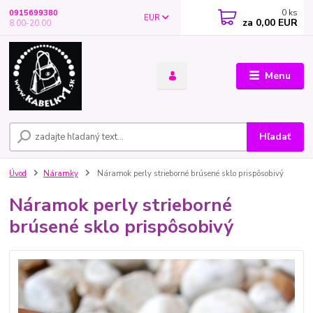
0
ks
0915699380
EUR
za
0,00 EUR
8.00-20.00
Menu
Hľadať
Úvod
Náramky
Náramok perly strieborné brúsené sklo prispôsobivý
Náramok perly strieborné
brúsené sklo prispôsobivý