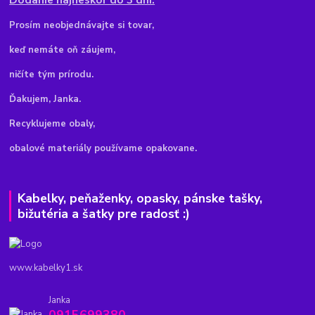
Pr
osím neobjednávajte si tovar,
keď nemáte oň záujem,
ničíte tým prírodu.
Ďakujem, Janka.
Recyklujeme obaly,
obalové materiály používame opakovane.
Kabelky, peňaženky, opasky, pánske tašky,
bižutéria a šatky pre radosť :)
www.kabelky1.sk
Janka
0915699380