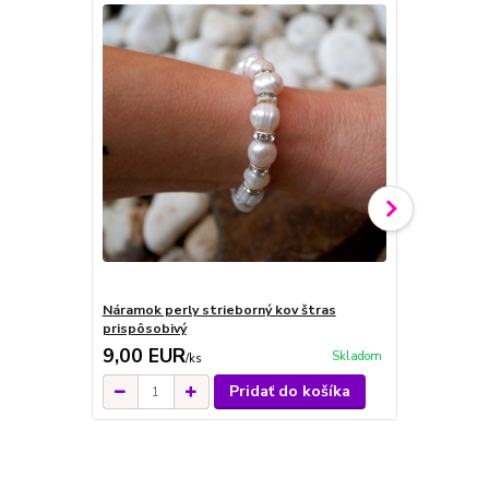
Náramok perly strieborný kov štras
Náramok per
prispôsobivý
zapínanie b
9,00 EUR
14,00 E
Skladom
/
ks
Pridať do košíka