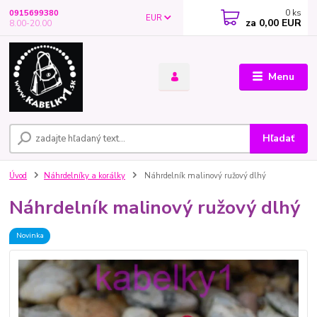
0
ks
0915699380
EUR
za
0,00 EUR
8.00-20.00
Menu
Hľadať
Úvod
Náhrdelníky a korálky
Náhrdelník malinový ružový dlhý
Náhrdelník malinový ružový dlhý
Novinka