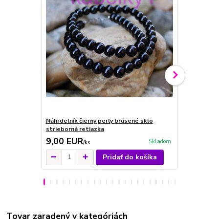
Náhrdelník čierny perly brúsené sklo
Náhrdelník 
strieborná retiazka
9,00 EUR
10,00 E
Skladom
/
ks
Pridať do košíka
Tovar zaradený v kategóriách