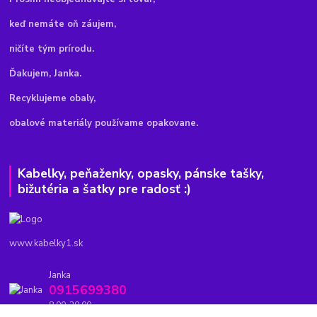
keď nemáte oň záujem,
ničíte tým prírodu.
Ďakujem, Janka.
Recyklujeme obaly,
obalové materiály používame opakovane.
Kabelky, peňaženky, opasky, pánske tašky,
bižutéria a šatky pre radosť :)
www.kabelky1.sk
Janka
0915699380
8.00-20.00