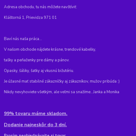
Adresa obchodu, tu nás môžete navštíviť:
Kláštorná 1, Prievidza 971 01
Baví nás naša práca...
V našom obchode nájdete krásne, trendové kabelky,
tašky a peňaženky pre dámy a pánov.
Opasky, šáliky, šatky aj vkusnú bižutériu.
Je úžasné mať stabilné zákazníčky aj zákazníkov, mužov pribúda :)
Nikdy nevyhoviete všetkým, ale veľmi sa snažíme...Janka a Monika
99% tovaru máme skladom.
Dodanie najneskôr do 3 dní.
Pr
osím neobjednávajte si tovar,