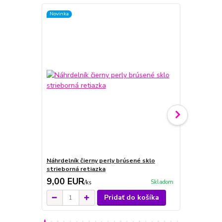
Novinka
Novinka
Náhrdelník čierny perly brúsené sklo
Náhrdelník 
strieborná retiazka
9,00 EUR
10,00 E
Skladom
/
ks
Pridať do košíka