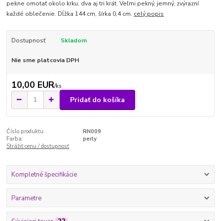
pekne omotať okolo krku, dva aj tri krát. Veľmi pekný, jemný, zvýrazní
každé oblečenie. Dĺžka 144 cm, šírka 0,4 cm.
celý popis
Dostupnosť
Skladom
Nie sme platcovia DPH
10,00 EUR
/
ks
Pridať do košíka
Číslo produktu:
RN009
Farba:
perly
Strážiť cenu / dostupnosť
Kompletné špecifikácie
Parametre