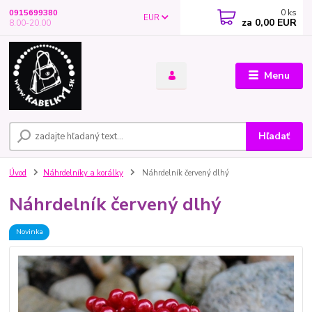
0
ks
0915699380
EUR
za
0,00 EUR
8.00-20.00
Menu
Hľadať
Úvod
Náhrdelníky a korálky
Náhrdelník červený dlhý
Náhrdelník červený dlhý
Novinka