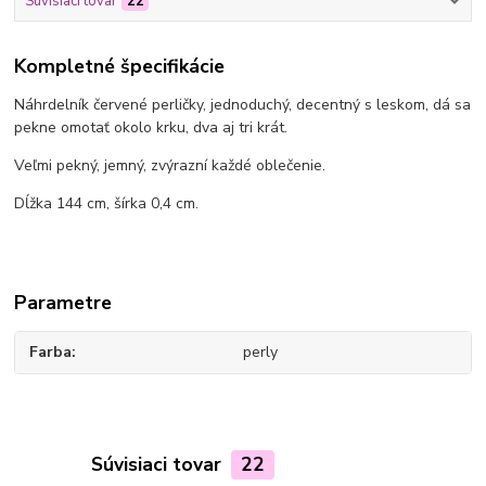
Súvisiaci tovar
22
Kompletné špecifikácie
Náhrdelník červené perličky, jednoduchý, decentný s leskom, dá sa
pekne omotať okolo krku, dva aj tri krát.
Veľmi pekný, jemný, zvýrazní každé oblečenie.
Dĺžka 144 cm, šírka 0,4 cm.
Parametre
Farba
perly
Súvisiaci tovar
22