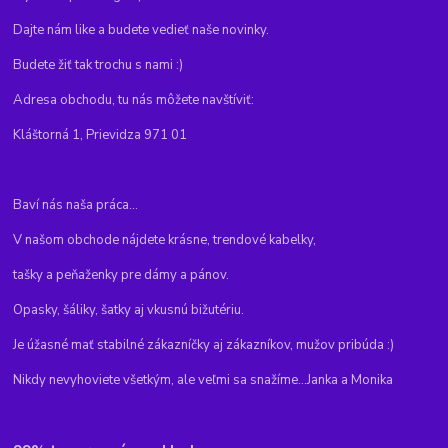
Dajte nám like a budete vedieť naše novinky.
Budete žiť tak trochu s nami :)
Adresa obchodu, tu nás môžete navštíviť:
Kláštorná 1, Prievidza 971 01
Baví nás naša práca...
V našom obchode nájdete krásne, trendové kabelky,
tašky a peňaženky pre dámy a pánov.
Opasky, šáliky, šatky aj vkusnú bižutériu.
Je úžasné mať stabilné zákazníčky aj zákazníkov, mužov pribúda :)
Nikdy nevyhoviete všetkým, ale veľmi sa snažíme...Janka a Monika