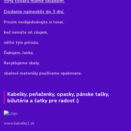
99% tovaru máme skladom.
Dodanie najneskôr do 3 dní.
Pr
osím neobjednávajte si tovar,
keď nemáte oň záujem,
ničíte tým prírodu.
Ďakujem, Janka.
Recyklujeme obaly,
obalové materiály používame opakovane.
Kabelky, peňaženky, opasky, pánske tašky,
bižutéria a šatky pre radosť :)
www.kabelky1.sk