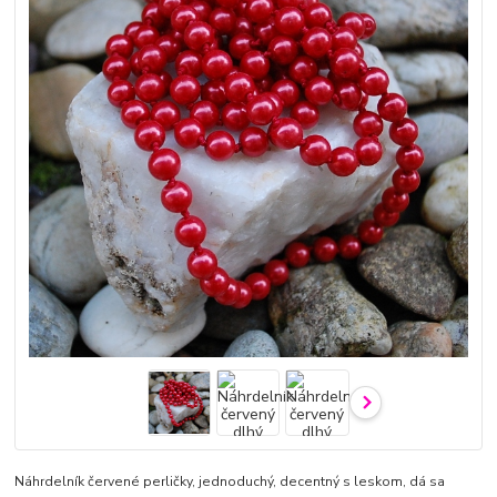
Náhrdelník červené perličky, jednoduchý, decentný s leskom, dá sa