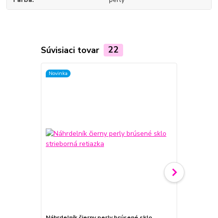
Súvisiaci tovar
22
Novinka
Novinka
Náhrdelník čierny perly brúsené sklo
Náhrdelník 