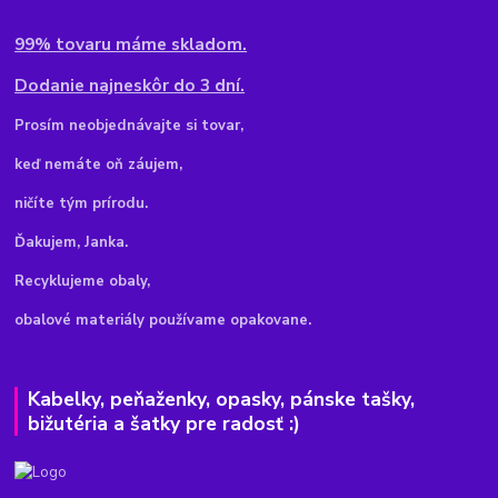
99% tovaru máme skladom.
Dodanie najneskôr do 3 dní.
Pr
osím neobjednávajte si tovar,
keď nemáte oň záujem,
ničíte tým prírodu.
Ďakujem, Janka.
Recyklujeme obaly,
obalové materiály používame opakovane.
Kabelky, peňaženky, opasky, pánske tašky,
bižutéria a šatky pre radosť :)