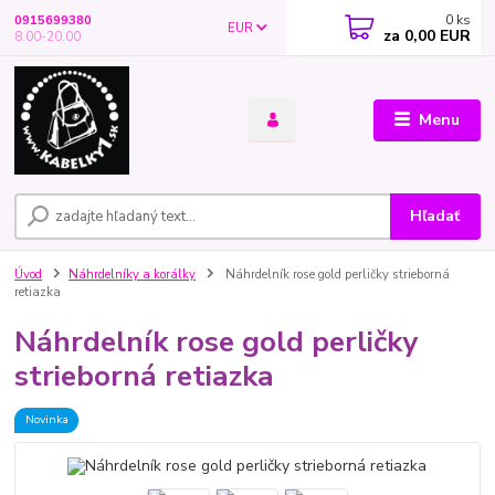
0
ks
0915699380
EUR
za
0,00 EUR
8.00-20.00
Menu
Hľadať
Úvod
Náhrdelníky a korálky
Náhrdelník rose gold perličky strieborná
retiazka
Náhrdelník rose gold perličky
strieborná retiazka
Novinka