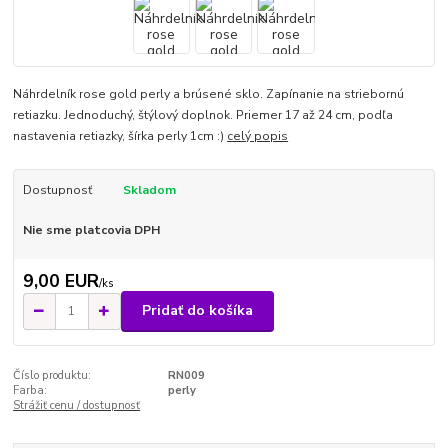
Náhrdelník rose gold perly a brúsené sklo. Zapínanie na striebornú
retiazku. Jednoduchý, štýlový doplnok. Priemer 17 až 24 cm, podľa
nastavenia retiazky, šírka perly 1cm :)
celý popis
Dostupnosť
Skladom
Nie sme platcovia DPH
9,00 EUR
/
ks
Pridať do košíka
Číslo produktu:
RN009
Farba:
perly
Strážiť cenu / dostupnosť