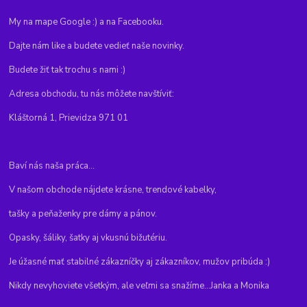
My na mape Google :) a na Facebooku.
Dajte nám like a budete vedieť naše novinky.
Budete žiť tak trochu s nami :)
Adresa obchodu, tu nás môžete navštíviť:
Kláštorná 1, Prievidza 971 01
Baví nás naša práca...
V našom obchode nájdete krásne, trendové kabelky,
tašky a peňaženky pre dámy a pánov.
Opasky, šáliky, šatky aj vkusnú bižutériu.
Je úžasné mať stabilné zákazníčky aj zákazníkov, mužov pribúda :)
Nikdy nevyhoviete všetkým, ale veľmi sa snažíme...Janka a Monika