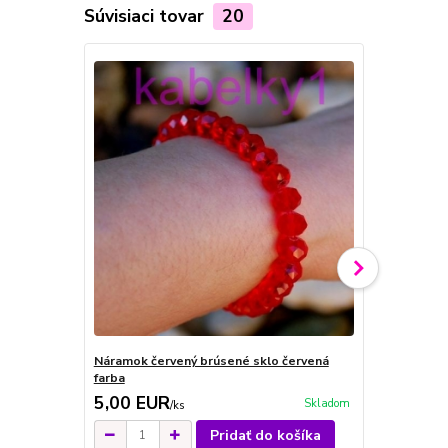
Súvisiaci tovar
20
Náramok červený brúsené sklo červená
Náramok brú
farba
odlesk pris
5,00 EUR
4,00 EU
Skladom
/
ks
Pridať do košíka