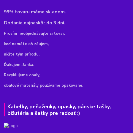
99% tovaru máme skladom.
Dodanie najneskôr do 3 dní.
Pr
osím neobjednávajte si tovar,
keď nemáte oň záujem,
ničíte tým prírodu.
Ďakujem, Janka.
Recyklujeme obaly,
obalové materiály používame opakovane.
Kabelky, peňaženky, opasky, pánske tašky,
bižutéria a šatky pre radosť :)