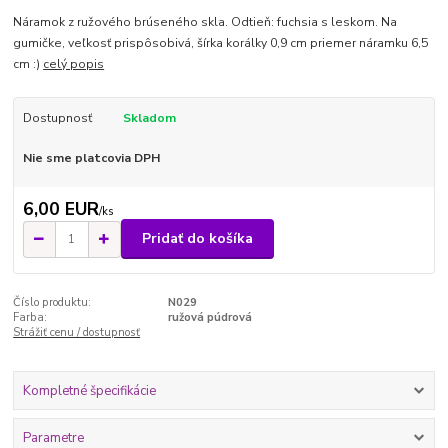
Náramok z ružového brúseného skla. Odtieň: fuchsia s leskom. Na
gumičke, veľkosť prispôsobivá, šírka korálky 0,9 cm priemer náramku 6,5
cm :)
celý popis
Dostupnosť
Skladom
Nie sme platcovia DPH
6,00 EUR
/
ks
Pridať do košíka
Číslo produktu:
N029
Farba:
ružová púdrová
Strážiť cenu / dostupnosť
Kompletné špecifikácie
Parametre