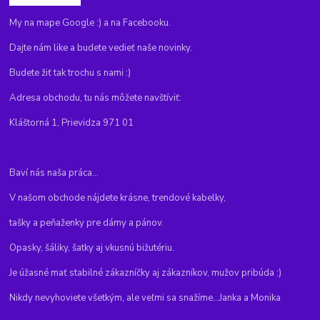
My na mape Google :) a na Facebooku.
Dajte nám like a budete vedieť naše novinky.
Budete žiť tak trochu s nami :)
Adresa obchodu, tu nás môžete navštíviť:
Kláštorná 1, Prievidza 971 01
Baví nás naša práca...
V našom obchode nájdete krásne, trendové kabelky,
tašky a peňaženky pre dámy a pánov.
Opasky, šáliky, šatky aj vkusnú bižutériu.
Je úžasné mať stabilné zákazníčky aj zákazníkov, mužov pribúda :)
Nikdy nevyhoviete všetkým, ale veľmi sa snažíme...Janka a Monika