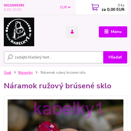
0
ks
0915699380
EUR
za
0,00 EUR
8.00-20.00
Menu
Hľadať
Úvod
Náramky
Náramok ružový brúsené sklo
Náramok ružový brúsené sklo