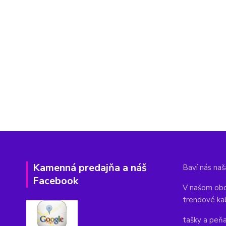
Kamenná predajňa a náš
Baví nás naša
Facebook
V našom obc
trendové ka
tašky a peň