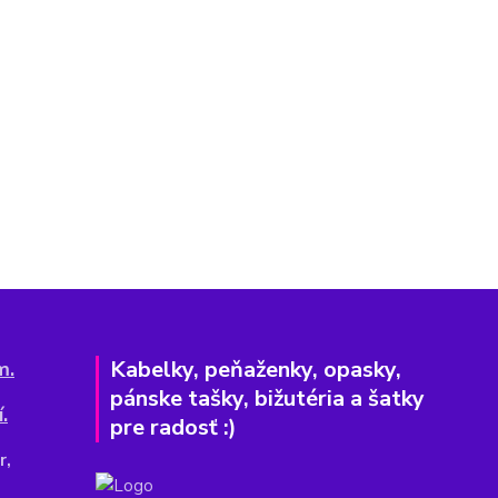
Kabelky, peňaženky, opasky,
m.
pánske tašky, bižutéria a šatky
.
pre radosť :)
r,