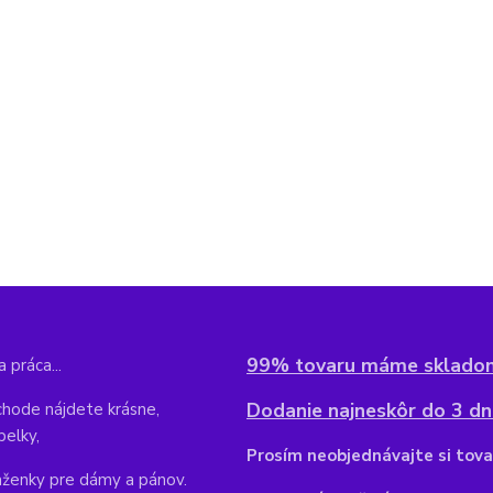
99% tovaru máme sklado
 práca...
Dodanie najneskôr do 3 dní
hode nájdete krásne,
belky,
Pr
osím neobjednávajte si tova
aženky pre dámy a pánov.