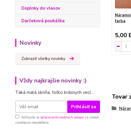
Doplnky do vlasov
Náramok
Darčeková poukážka
farba
5,00 
Novinky
Zobraziť všetky novinky
Vždy najkrajšie novinky :)
Taká malá skriňa, toľko krásnych vecí...
Tovar 
Prihlásiť sa
Nára
Súhlasím so
spracovaním osobných údajov
za účelom
zasielania newslettera.