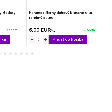
 zlatistý
Náramok čierny dúhový brúsené sklo
Ná
farebný odlesk
6,00 EUR
6
Skladom
Skladom
/
ks
šíka
Pridať do košíka