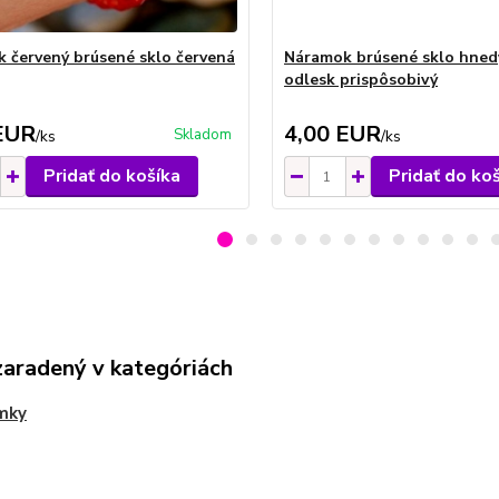
 červený brúsené sklo červená
Náramok brúsené sklo hnedý
odlesk prispôsobivý
EUR
4,00 EUR
Skladom
/
ks
/
ks
Pridať do košíka
Pridať do ko
zaradený v kategóriách
mky