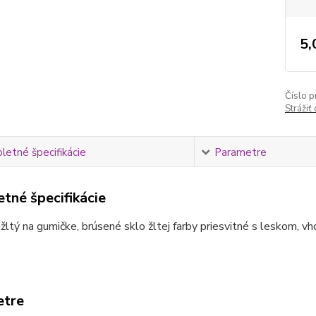
5,
Číslo p
Strážiť
etné špecifikácie
Parametre
tné špecifikácie
ltý na gumičke, brúsené sklo žltej farby priesvitné s leskom, vho
etre