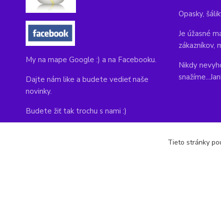
Opasky, šálik
Je úžasné ma
zákazníkov, 
My na mape Google :) a na Facebooku.
Nikdy nevyho
snažíme...Ja
Dajte nám like a budete vedieť naše
novinky.
Budete žiť tak trochu s nami :)
Adresa obchodu, tu nás môžete navštíviť:
Tieto stránky pou
Kláštorná 1, Prievidza 971 01
copyright © 2014-2022 kabelky1.sk