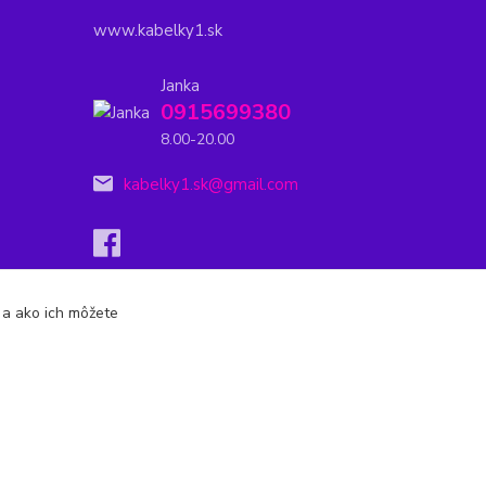
www.kabelky1.sk
Janka
0915699380
8.00-20.00
kabelky1.sk@gmail.com
s a ako ich môžete
Vytvorené na
Eshop-rychlo.sk