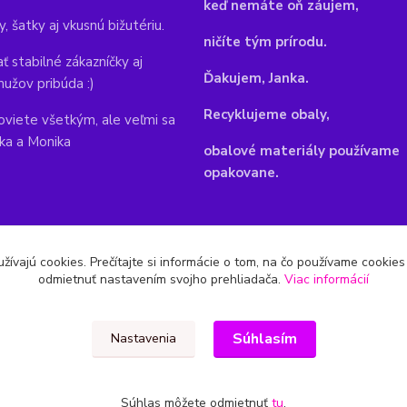
keď nemáte oň záujem,
y, šatky aj vkusnú bižutériu.
ničíte tým prírodu.
ť stabilné zákazníčky aj
Ďakujem, Janka.
mužov pribúda :)
Recyklujeme obaly,
viete všetkým, ale veľmi sa
nka a Monika
obalové materiály používame
opakovane.
žívajú cookies. Prečítajte si informácie o tom, na čo používame cookie
odmietnuť nastavením svojho prehliadača.
Viac informácií
Súhlasím
Nastavenia
Súhlas môžete odmietnuť
tu
.