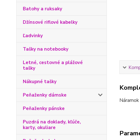
Batohy a ruksaky
Džínsové riflové kabelky
Ľadvinky
Tašky na notebooky
Letné, cestovné a plážové
Kompl
tašky
Nákupné tašky
Komple
Peňaženky dámske
Náramok ž
Peňaženky pánske
Puzdrá na doklady, kľúče,
karty, okuliare
Param