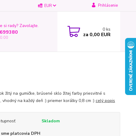
Prihlásenie
EUR
e si rady? Zavolajte.
0
ks
699380
za
0,00 EUR
0.00
k žltý na gumičke, brúsené sklo žltej farby priesvitné s
, vhodný na každý deň :) priemer korálky 0,8 cm :)
celý popis
tupnosť
Skladom
 sme platcovia DPH