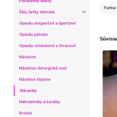
Peňaženky buksy
Farba
Šály šatky dámske
Opasky elegantné a športové
Opasky pánske
Súvisia
Opasky retiazkové a štrasové
Náušnice
Náušnice chirurgická oceľ
Náušnice klipsne
Náramky
Náhrdelníky a korálky
Brošne