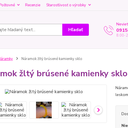
Poštovné
Recenzie
Starostlivosť o výrobky
Neviet
Hľadať
0915
8.00-2
Náramky
Náramok žltý brúsené kamienky sklo
mok žltý brúsené kamienky sklo
Náramo
leskom
Dos
Nie