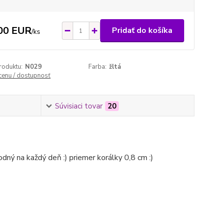
00 EUR
Pridať do košíka
/
ks
roduktu:
N029
Farba:
žltá
 cenu / dostupnosť
Súvisiaci tovar
20
dný na každý deň :) priemer korálky 0,8 cm :)