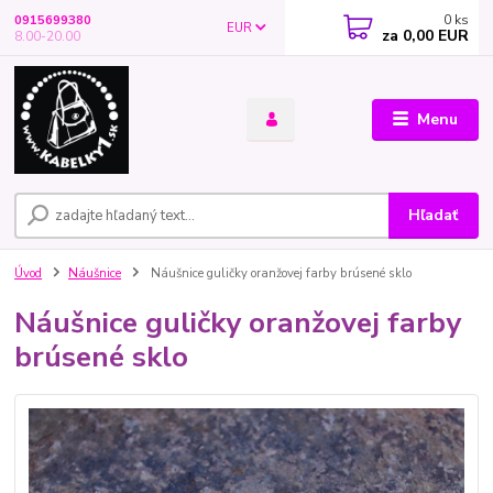
0
ks
0915699380
EUR
za
0,00 EUR
8.00-20.00
Menu
Hľadať
Úvod
Náušnice
Náušnice guličky oranžovej farby brúsené sklo
Náušnice guličky oranžovej farby
brúsené sklo