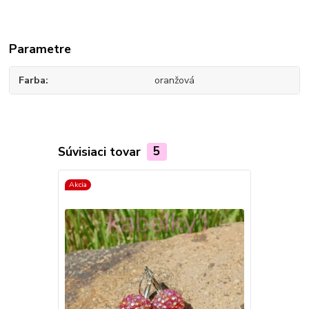
Parametre
Farba
oranžová
Súvisiaci tovar
5
Akcia