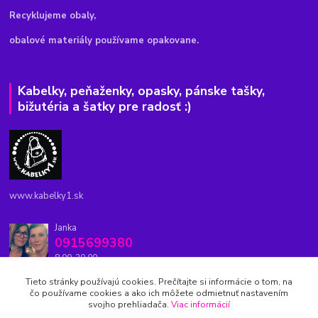
Recyklujeme obaly,
obalové materiály používame opakovane.
Kabelky, peňaženky, opasky, pánske tašky,
bižutéria a šatky pre radosť :)
www.kabelky1.sk
Janka
0915699380
8.00-20.00
Tieto stránky používajú cookies. Prečítajte si informácie o tom, na
kabelky1.sk@gmail.com
čo používame cookies a ako ich môžete odmietnuť nastavením
svojho prehliadača.
Viac informácií