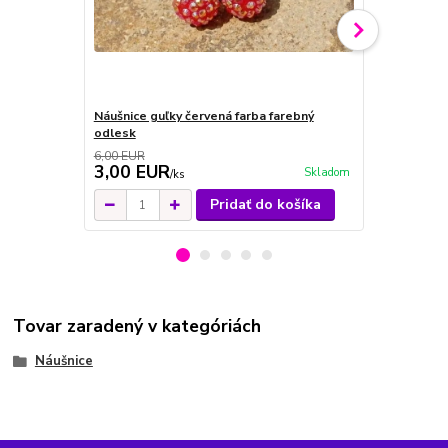
Náušnice guľky červená farba farebný
Náušnice gul
odlesk
brúsené ka
6,00 EUR
3,00 EUR
5,00 EU
Skladom
/
ks
Pridať do košíka
Tovar zaradený v kategóriách
Náušnice