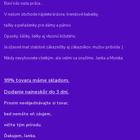
Baví nás naša práca...
V našom obchode nájdete krásne, trendové kabelky,
tašky a peňaženky pre dámy a pánov.
Opasky, šáliky, šatky aj vkusnú bižutériu.
Je úžasné mať stabilné zákazníčky aj zákazníkov, mužov pribúda :)
Nikdy nevyhoviete všetkým, ale veľmi sa snažíme...Janka a Monika
99% tovaru máme skladom.
Dodanie najneskôr do 3 dní.
Pr
osím neobjednávajte si tovar,
keď nemáte oň záujem,
ničíte tým prírodu.
Ďakujem, Janka.