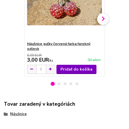
Náušnice guľky červená farba farebný
Náušnice gul
odlesk
brúsené ka
6,00 EUR
3,00 EUR
5,00 EU
Skladom
/
ks
Pridať do košíka
Tovar zaradený v kategóriách
Náušnice