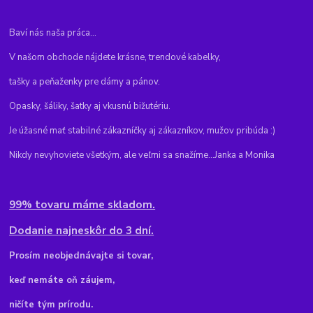
Baví nás naša práca...
V našom obchode nájdete krásne, trendové kabelky,
tašky a peňaženky pre dámy a pánov.
Opasky, šáliky, šatky aj vkusnú bižutériu.
Je úžasné mať stabilné zákazníčky aj zákazníkov, mužov pribúda :)
Nikdy nevyhoviete všetkým, ale veľmi sa snažíme...Janka a Monika
99% tovaru máme skladom.
Dodanie najneskôr do 3 dní.
Pr
osím neobjednávajte si tovar,
keď nemáte oň záujem,
ničíte tým prírodu.