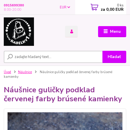
0
ks
0915699380
EUR
za
0,00 EUR
8.00-20.00
Menu
Hľadať
Úvod
Náušnice
Náušnice guličky podklad červenej farby brúsené
kamienky
Náušnice guličky podklad
červenej farby brúsené kamienky