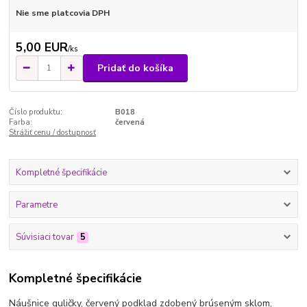
Nie sme platcovia DPH
5,00 EUR
/
ks
Pridať do košíka
Číslo produktu:
B018
Farba:
červená
Strážiť cenu / dostupnosť
Kompletné špecifikácie
Parametre
Súvisiaci tovar
5
Kompletné špecifikácie
Náušnice guličky, červený podklad zdobený brúseným sklom,