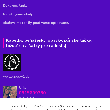
Ďakujem, Janka.
Recyklujeme obaly,
obalové materiály používame opakovane.
Kabelky, peňaženky, opasky, pánske tašky,
bižutéria a šatky pre radosť :)
www.kabelky1.sk
Janka
0915699380
8.00-20.00
Tieto stránky používajú cookies. Prečítajte si informácie o tom, na
kabelky1.sk@gmail.com