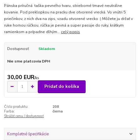
Pánska príručná taška pevného tvaru, strieborné tmavé neutrálne
kovanie. Pod preklopkou na pracku dve otvorené vrecká. Vo vnútri 5
priečinkov, z nich dva na zips, vzadu otvorené vrecko :) Môžete ju držať v
ruke hornou rúčkou, rúčka je pevná a super pasuje do ruky, krátkym
ramienkom a prípadne dlhým...
celý popis
Dostupnosť
Skladom
Nie sme platcovia DPH
30,00 EUR
/
ks
Pridať do košíka
Číslo produktu:
208
Farba:
čierna
Strážiť cenu / dostupnosť
Kompletné špecifikácie