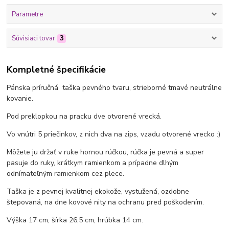
Parametre
Súvisiaci tovar
3
Kompletné špecifikácie
Pánska príručná taška pevného tvaru, strieborné tmavé neutrálne
kovanie.
Pod preklopkou na pracku dve otvorené vrecká.
Vo vnútri 5 priečinkov, z nich dva na zips, vzadu otvorené vrecko :)
Môžete ju držať v ruke hornou rúčkou, rúčka je pevná a super
pasuje do ruky, krátkym ramienkom a prípadne dlhým
odnímateľným ramienkom cez plece.
Taška je z pevnej kvalitnej ekokože, vystužená, ozdobne
štepovaná, na dne kovové nity na ochranu pred poškodením.
Výška 17 cm, šírka 26,5 cm, hrúbka 14 cm.