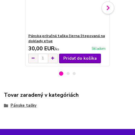
Pánska príručná taška čierna štepovaná na
Pánska príru
doklady etue
etue zips m
30,00 EUR
28,00 E
Skladom
/
ks
Pridať do košíka
Tovar zaradený v kategóriách
Pánske tašky