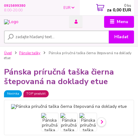
0
ks
0915699380
EUR
za
0,00 EUR
8.00-20.00
Menu
Hľadať
Úvod
Pánske tašky
Pánska príručná taška čierna štepovaná na doklady
etue
Pánska príručná taška čierna
štepovaná na doklady etue
Novinka
TOP produkt