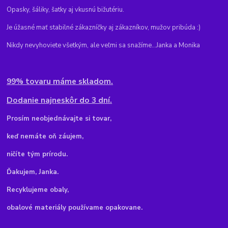
Opasky, šáliky, šatky aj vkusnú bižutériu.
Je úžasné mať stabilné zákazníčky aj zákazníkov, mužov pribúda :)
Nikdy nevyhoviete všetkým, ale veľmi sa snažíme...Janka a Monika
99% tovaru máme skladom.
Dodanie najneskôr do 3 dní.
Pr
osím neobjednávajte si tovar,
keď nemáte oň záujem,
ničíte tým prírodu.
Ďakujem, Janka.
Recyklujeme obaly,
obalové materiály používame opakovane.