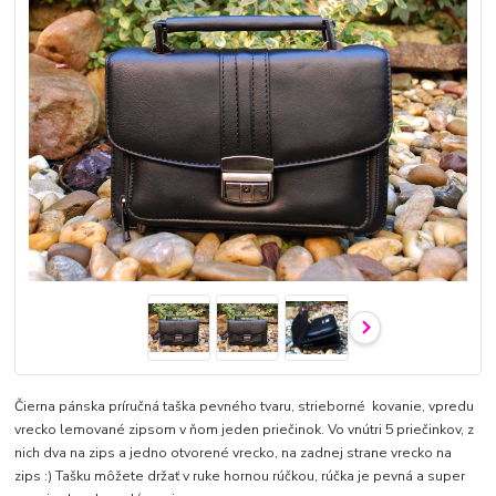
Čierna pánska príručná taška pevného tvaru, strieborné kovanie, vpredu
vrecko lemované zipsom v ňom jeden priečinok. Vo vnútri 5 priečinkov, z
nich dva na zips a jedno otvorené vrecko, na zadnej strane vrecko na
zips :) Tašku môžete držať v ruke hornou rúčkou, rúčka je pevná a super