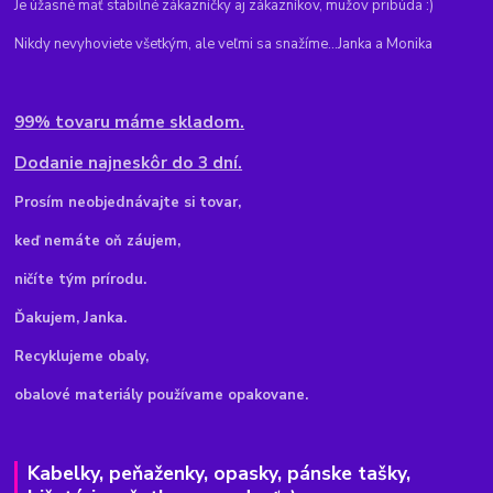
Je úžasné mať stabilné zákazníčky aj zákazníkov, mužov pribúda :)
Nikdy nevyhoviete všetkým, ale veľmi sa snažíme...Janka a Monika
99% tovaru máme skladom.
Dodanie najneskôr do 3 dní.
Pr
osím neobjednávajte si tovar,
keď nemáte oň záujem,
ničíte tým prírodu.
Ďakujem, Janka.
Recyklujeme obaly,
obalové materiály používame opakovane.
Kabelky, peňaženky, opasky, pánske tašky,