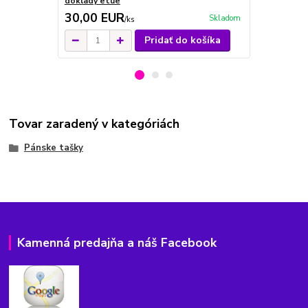
doklady etue
etue zips m
30,00 EUR
28,00 E
Skladom
/
ks
Pridať do košíka
Tovar zaradený v kategóriách
Pánske tašky
Kamenná predajňa a náš Facebook