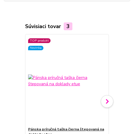
Súvisiaci tovar
3
TOP produkt
Novinka
Pánska príručná taška čierna štepovaná na
Pánska príru