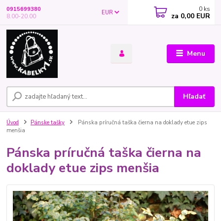
0
ks
0915699380
EUR
za
0,00 EUR
8.00-20.00
Menu
Hľadať
Úvod
Pánske tašky
Pánska príručná taška čierna na doklady etue zips
menšia
Pánska príručná taška čierna na
doklady etue zips menšia