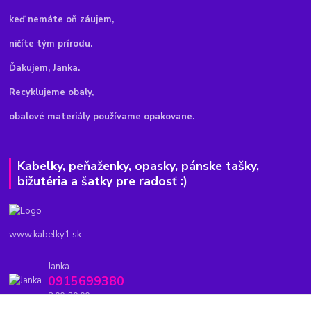
keď nemáte oň záujem,
ničíte tým prírodu.
Ďakujem, Janka.
Recyklujeme obaly,
obalové materiály používame opakovane.
Kabelky, peňaženky, opasky, pánske tašky,
bižutéria a šatky pre radosť :)
www.kabelky1.sk
Janka
0915699380
8.00-20.00