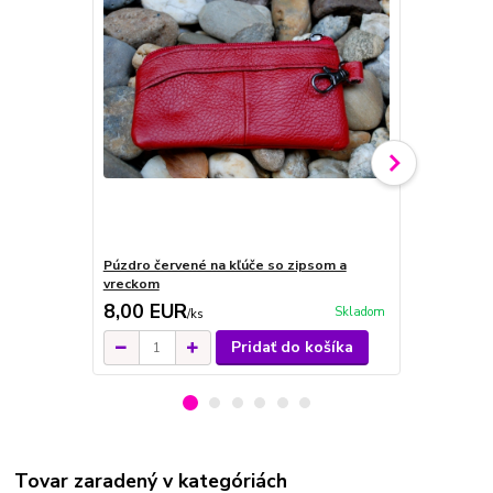
Púzdro červené na kľúče so zipsom a
Púzdro čiern
vreckom
vreckom
8,00 EUR
8,00 EU
Skladom
/
ks
Pridať do košíka
Tovar zaradený v kategóriách