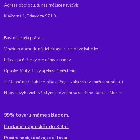
Adresa obchodu, tu nás môžete navštíviť:
Kláštorná 1, Prievidza 971 01
Baví nás naša práca...
V našom obchode nájdete krásne, trendové kabelky,
tašky a peňaženky pre dámy a pánov.
Opasky, šáliky, šatky aj vkusnú bižutériu.
Je úžasné mať stabilné zákazníčky aj zákazníkov, mužov pribúda :)
Nikdy nevyhoviete všetkým, ale veľmi sa snažíme...Janka a Monika
99% tovaru máme skladom.
Dodanie najneskôr do 3 dní.
Pr
osím neobjednávajte si tovar,