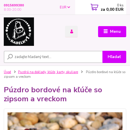
0
ks
0915699380
EUR
za
0,00 EUR
8.00-20.00
Menu
Hľadať
Úvod
Puzdrá na doklady, kľúče, karty, okuliare
Púzdro bordové na kľúče so
zipsom a vreckom
Púzdro bordové na kľúče so
zipsom a vreckom