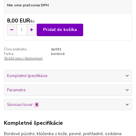
Nie sme platcovia DPH
8,00 EUR
/
ks
Pridať do košíka
Číslo produktu:
dp061
Farba:
bordová
Strážiť cenu / dostupnosť
Kompletné špecifikácie
Parametre
Súvisiaci tovar
6
Kompletné špecifikácie
Bordové púzdro, kľúčenka z kože, pevné, prehľadné, ozdobne