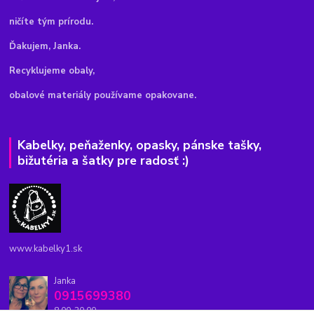
ničíte tým prírodu.
Ďakujem, Janka.
Recyklujeme obaly,
obalové materiály používame opakovane.
Kabelky, peňaženky, opasky, pánske tašky,
bižutéria a šatky pre radosť :)
www.kabelky1.sk
Janka
0915699380
8.00-20.00