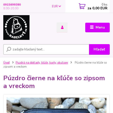
0
ks
0915699380
EUR
za
0,00 EUR
8.00-20.00
Menu
Hľadať
Úvod
Puzdrá na doklady, kľúče, karty, okuliare
Púzdro čierne na kľúče so
zipsom a vreckom
Púzdro čierne na kľúče so zipsom
a vreckom