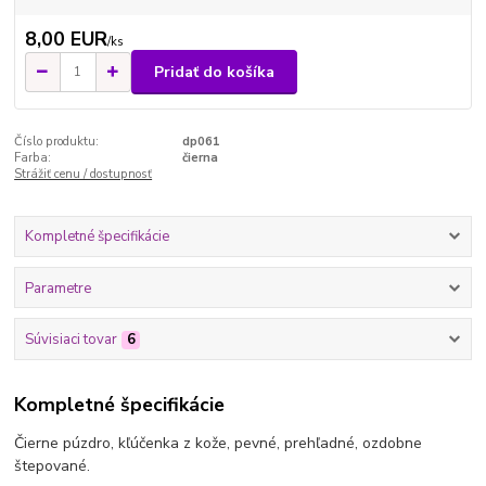
8,00 EUR
/
ks
Pridať do košíka
Číslo produktu:
dp061
Farba:
čierna
Strážiť cenu / dostupnosť
Kompletné špecifikácie
Parametre
Súvisiaci tovar
6
Kompletné špecifikácie
Čierne púzdro, kľúčenka z kože, pevné, prehľadné, ozdobne
štepované.