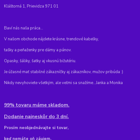
Kláštorná 1, Prievidza 971 01
Baví nás naša práca...
V našom obchode nájdete krásne, trendové kabelky,
tašky a peňaženky pre dámy a pánov.
Opasky, šáliky, šatky aj vkusnú bižutériu.
Je úžasné mať stabilné zákazníčky aj zákazníkov, mužov pribúda :)
Nikdy nevyhoviete všetkým, ale veľmi sa snažíme...Janka a Monika
99% tovaru máme skladom.
Dodanie najneskôr do 3 dní.
Pr
osím neobjednávajte si tovar,
keď nemáte oň záujem,