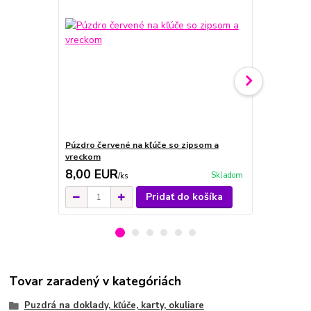
Púzdro červené na kľúče so zipsom a
Púzdro čiern
vreckom
vreckom
8,00 EUR
8,00 EU
Skladom
/
ks
Pridať do košíka
Tovar zaradený v kategóriách
Puzdrá na doklady, kľúče, karty, okuliare