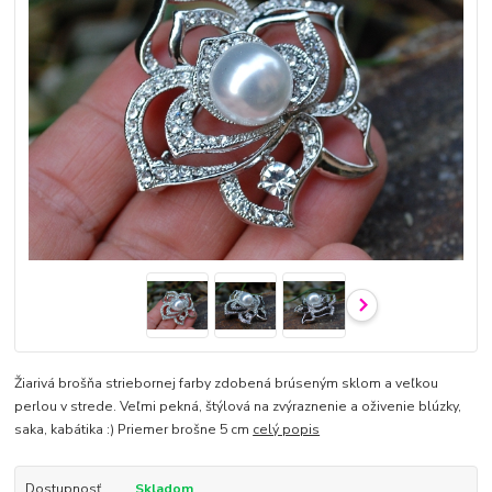
Žiarivá brošňa striebornej farby zdobená brúseným sklom a veľkou
perlou v strede. Veľmi pekná, štýlová na zvýraznenie a oživenie blúzky,
saka, kabátika :) Priemer brošne 5 cm
celý popis
Dostupnosť
Skladom