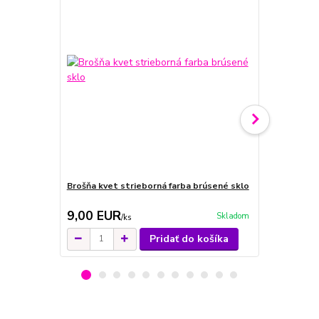
Brošňa kvet strieborná farba brúsené sklo
Brošňa kvet
9,00 EUR
9,00 EU
Skladom
/
ks
Pridať do košíka