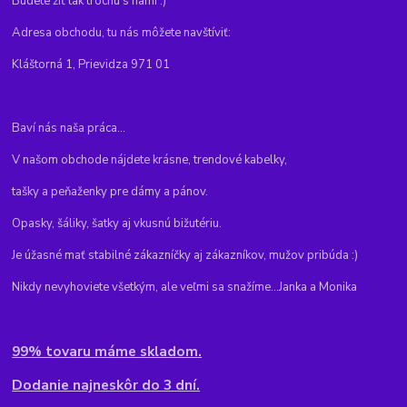
Budete žiť tak trochu s nami :)
Adresa obchodu, tu nás môžete navštíviť:
Kláštorná 1, Prievidza 971 01
Baví nás naša práca...
V našom obchode nájdete krásne, trendové kabelky,
tašky a peňaženky pre dámy a pánov.
Opasky, šáliky, šatky aj vkusnú bižutériu.
Je úžasné mať stabilné zákazníčky aj zákazníkov, mužov pribúda :)
Nikdy nevyhoviete všetkým, ale veľmi sa snažíme...Janka a Monika
99% tovaru máme skladom.
Dodanie najneskôr do 3 dní.