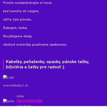
Pr
osím neobjednávajte si tovar,
keď nemáte oň záujem,
ničíte tým prírodu.
Ďakujem, Janka.
Recyklujeme obaly,
obalové materiály používame opakovane.
Kabelky, peňaženky, opasky, pánske tašky,
bižutéria a šatky pre radosť :)
www.kabelky1.sk
Janka
0915699380
8.00-20.00