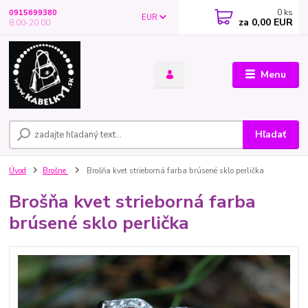
0
ks
0915699380
EUR
za
0,00 EUR
8.00-20.00
Menu
Hľadať
Úvod
Brošne
Brošňa kvet strieborná farba brúsené sklo perlička
Brošňa kvet strieborná farba
brúsené sklo perlička