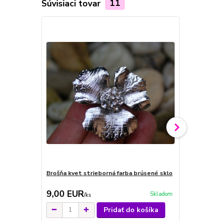
Súvisiaci tovar
11
Brošňa kvet strieborná farba brúsené sklo
Brošňa kvet
9,00 EUR
9,00 EU
Skladom
/
ks
Pridať do košíka