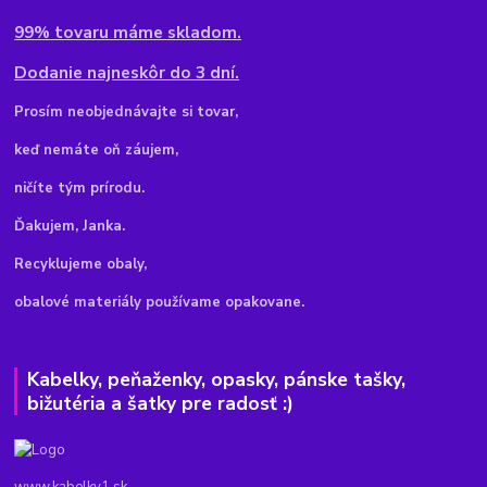
99% tovaru máme skladom.
Dodanie najneskôr do 3 dní.
Pr
osím neobjednávajte si tovar,
keď nemáte oň záujem,
ničíte tým prírodu.
Ďakujem, Janka.
Recyklujeme obaly,
obalové materiály používame opakovane.
Kabelky, peňaženky, opasky, pánske tašky,
bižutéria a šatky pre radosť :)