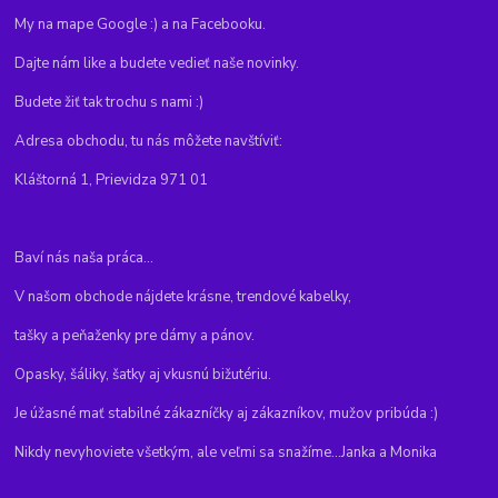
My na mape Google :) a na Facebooku.
Dajte nám like a budete vedieť naše novinky.
Budete žiť tak trochu s nami :)
Adresa obchodu, tu nás môžete navštíviť:
Kláštorná 1, Prievidza 971 01
Baví nás naša práca...
V našom obchode nájdete krásne, trendové kabelky,
tašky a peňaženky pre dámy a pánov.
Opasky, šáliky, šatky aj vkusnú bižutériu.
Je úžasné mať stabilné zákazníčky aj zákazníkov, mužov pribúda :)
Nikdy nevyhoviete všetkým, ale veľmi sa snažíme...Janka a Monika