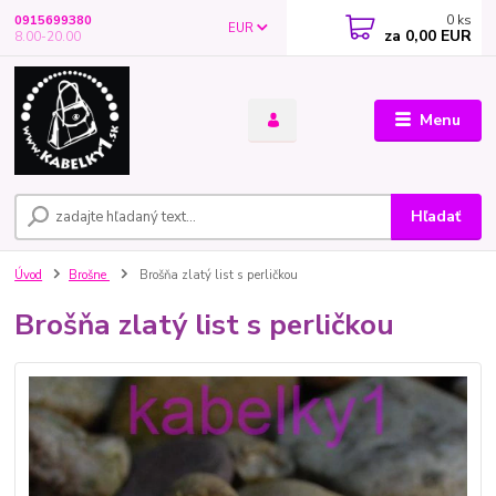
0
ks
0915699380
EUR
za
0,00 EUR
8.00-20.00
Menu
Hľadať
Úvod
Brošne
Brošňa zlatý list s perličkou
Brošňa zlatý list s perličkou