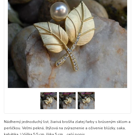
Nádherný jednoduchý list, žiarivá brošňa zlatej farby s brúseným sklom a
perličkou. Veľmi pekná, štýlová na zvýraznenie a oživenie blúzky, saka,
kabátika :) Výška 5,5 cm, šírka 5 cm.
celý popis