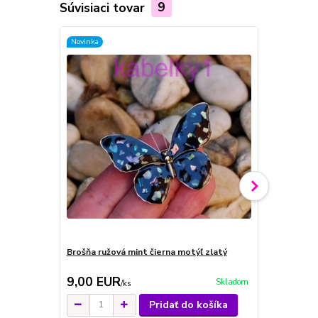
Súvisiaci tovar
9
Novinka
Novinka
Brošňa ružová mint čierna motýľ zlatý
Brošňa lienk
9,00 EUR
9,00 EU
Skladom
/
ks
Pridať do košíka