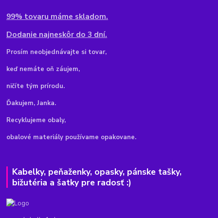
99% tovaru máme skladom.
Dodanie najneskôr do 3 dní.
Pr
osím neobjednávajte si tovar,
keď nemáte oň záujem,
ničíte tým prírodu.
Ďakujem, Janka.
Recyklujeme obaly,
obalové materiály používame opakovane.
Kabelky, peňaženky, opasky, pánske tašky,
bižutéria a šatky pre radosť :)