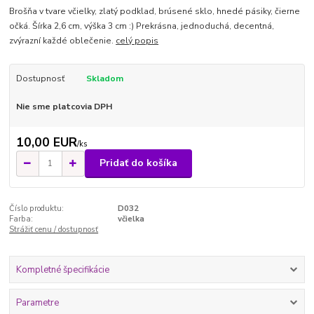
Brošňa v tvare včielky, zlatý podklad, brúsené sklo, hnedé pásiky, čierne
očká. Šírka 2,6 cm, výška 3 cm :) Prekrásna, jednoduchá, decentná,
zvýrazní každé oblečenie.
celý popis
Dostupnosť
Skladom
Nie sme platcovia DPH
10,00 EUR
/
ks
Pridať do košíka
Číslo produktu:
D032
Farba:
včielka
Strážiť cenu / dostupnosť
Kompletné špecifikácie
Parametre