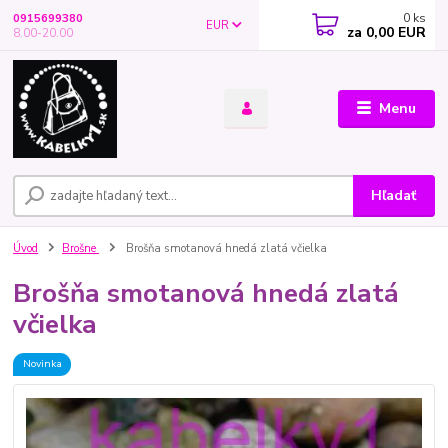
0
ks
0915699380
EUR
za
0,00 EUR
8.00-20.00
Menu
Hľadať
Úvod
Brošne
Brošňa smotanová hnedá zlatá včielka
Brošňa smotanová hnedá zlatá
včielka
Novinka