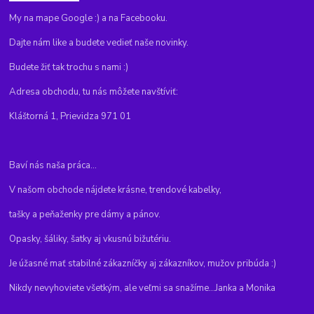
My na mape Google :) a na Facebooku.
Dajte nám like a budete vedieť naše novinky.
Budete žiť tak trochu s nami :)
Adresa obchodu, tu nás môžete navštíviť:
Kláštorná 1, Prievidza 971 01
Baví nás naša práca...
V našom obchode nájdete krásne, trendové kabelky,
tašky a peňaženky pre dámy a pánov.
Opasky, šáliky, šatky aj vkusnú bižutériu.
Je úžasné mať stabilné zákazníčky aj zákazníkov, mužov pribúda :)
Nikdy nevyhoviete všetkým, ale veľmi sa snažíme...Janka a Monika