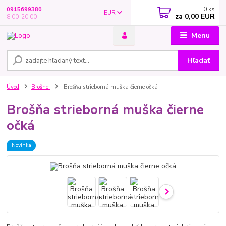
0
ks
0915699380
EUR
za
0,00 EUR
8.00-20.00
Menu
Hľadať
Úvod
Brošne
Brošňa strieborná muška čierne očká
Brošňa strieborná muška čierne
očká
Novinka