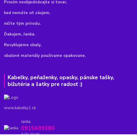
Pr
osím neobjednávajte si tovar,
keď nemáte oň záujem,
ničíte tým prírodu.
Ďakujem, Janka.
Recyklujeme obaly,
obalové materiály používame opakovane.
Kabelky, peňaženky, opasky, pánske tašky,
bižutéria a šatky pre radosť :)
www.kabelky1.sk
Janka
0915699380
8.00-20.00