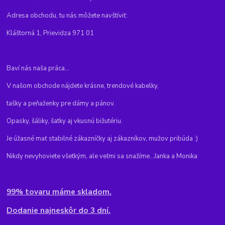
Adresa obchodu, tu nás môžete navštíviť:
Kláštorná 1, Prievidza 971 01
Baví nás naša práca...
V našom obchode nájdete krásne, trendové kabelky,
tašky a peňaženky pre dámy a pánov.
Opasky, šáliky, šatky aj vkusnú bižutériu.
Je úžasné mať stabilné zákazníčky aj zákazníkov, mužov pribúda :)
Nikdy nevyhoviete všetkým, ale veľmi sa snažíme...Janka a Monika
99% tovaru máme skladom.
Dodanie najneskôr do 3 dní.