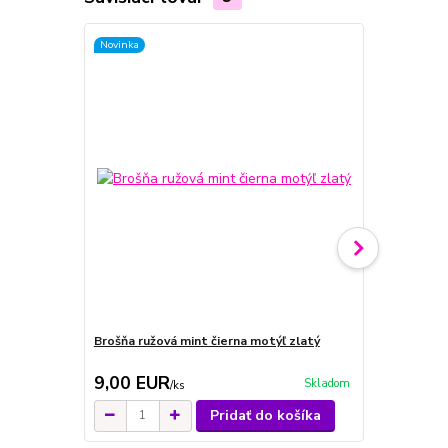
Novinka
Novinka
Brošňa ružová mint čierna motýľ zlatý
Brošňa lienk
9,00 EUR
9,00 EU
Skladom
/
ks
Pridať do košíka