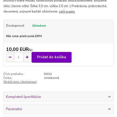
Brošňa v tvare mušky, striebornýý podklad, krídla priesvitné, brúsené
sklo, čierne očká. Šírka 3,5 cm, výška 2,5 cm :) Prekrásna, jednoduchá,
decentná, zvýrazní každé oblečenie.
celý popis
Dostupnosť
Skladom
Nie sme platcovia DPH
10,00 EUR
/
ks
Pridať do košíka
Číslo produktu:
D032
Farba:
strieborná
Strážiť cenu / dostupnosť
Kompletné špecifikácie
Parametre