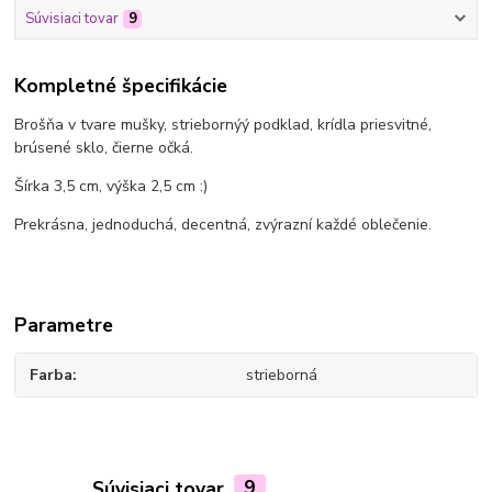
Súvisiaci tovar
9
Kompletné špecifikácie
Brošňa v tvare mušky, striebornýý podklad, krídla priesvitné,
brúsené sklo, čierne očká.
Šírka 3,5 cm, výška 2,5 cm :)
Prekrásna, jednoduchá, decentná, zvýrazní každé oblečenie.
Parametre
Farba
strieborná
Súvisiaci tovar
9