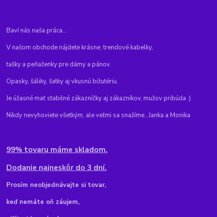
Baví nás naša práca...
V našom obchode nájdete krásne, trendové kabelky,
tašky a peňaženky pre dámy a pánov.
Opasky, šáliky, šatky aj vkusnú bižutériu.
Je úžasné mať stabilné zákazníčky aj zákazníkov, mužov pribúda :)
Nikdy nevyhoviete všetkým, ale veľmi sa snažíme...Janka a Monika
99% tovaru máme skladom.
Dodanie najneskôr do 3 dní.
Pr
osím neobjednávajte si tovar,
keď nemáte oň záujem,