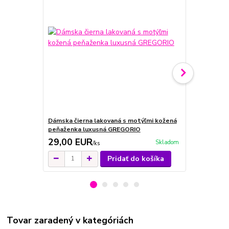
Dámska čierna lakovaná s motýľmi kožená
Dámska červ
peňaženka luxusná GREGORIO
GREGORIO
29,00 EUR
29,00 E
Skladom
/
ks
Pridať do košíka
Tovar zaradený v kategóriách