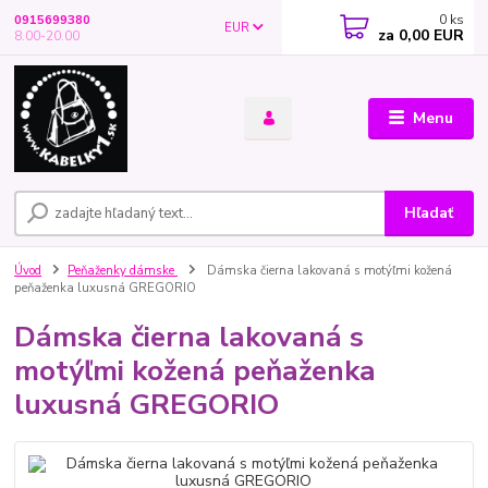
0
ks
0915699380
EUR
za
0,00 EUR
8.00-20.00
Menu
Hľadať
Úvod
Peňaženky dámske
Dámska čierna lakovaná s motýľmi kožená
peňaženka luxusná GREGORIO
Dámska čierna lakovaná s
motýľmi kožená peňaženka
luxusná GREGORIO