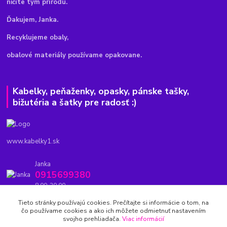
ničíte tým prírodu.
Ďakujem, Janka.
Recyklujeme obaly,
obalové materiály používame opakovane.
Kabelky, peňaženky, opasky, pánske tašky,
bižutéria a šatky pre radosť :)
www.kabelky1.sk
Janka
0915699380
8.00-20.00
Tieto stránky používajú cookies. Prečítajte si informácie o tom, na
kabelky1.sk@gmail.com
čo používame cookies a ako ich môžete odmietnuť nastavením
svojho prehliadača.
Viac informácií