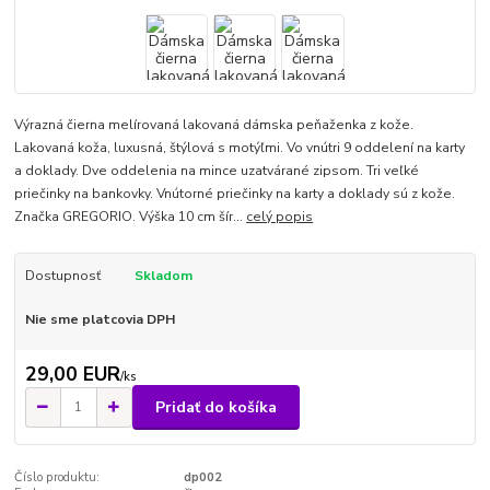
Výrazná čierna melírovaná lakovaná dámska peňaženka z kože.
Lakovaná koža, luxusná, štýlová s motýľmi. Vo vnútri 9 oddelení na karty
a doklady. Dve oddelenia na mince uzatvárané zipsom. Tri veľké
priečinky na bankovky. Vnútorné priečinky na karty a doklady sú z kože.
Značka GREGORIO. Výška 10 cm šír...
celý popis
Dostupnosť
Skladom
Nie sme platcovia DPH
29,00 EUR
/
ks
Pridať do košíka
Číslo produktu:
dp002