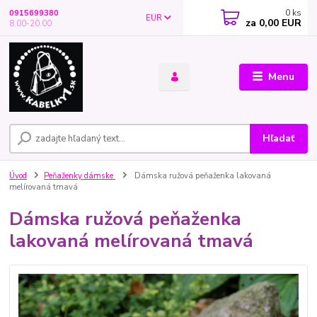
0
ks
0915699380
EUR
za
0,00 EUR
8.00-20.00
Menu
Hľadať
Úvod
Peňaženky dámske
Dámska ružová peňaženka lakovaná
melírovaná tmavá
Dámska ružová peňaženka
lakovaná melírovaná tmavá