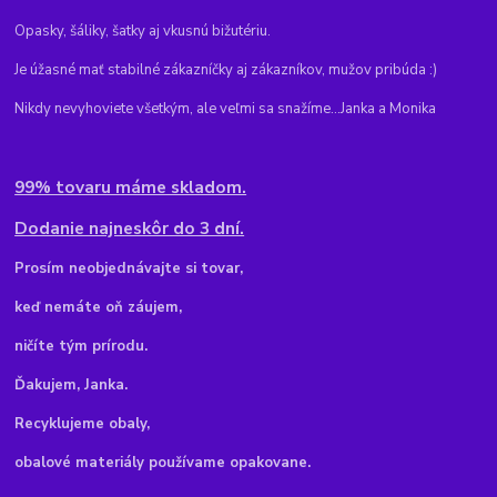
Opasky, šáliky, šatky aj vkusnú bižutériu.
Je úžasné mať stabilné zákazníčky aj zákazníkov, mužov pribúda :)
Nikdy nevyhoviete všetkým, ale veľmi sa snažíme...Janka a Monika
99% tovaru máme skladom.
Dodanie najneskôr do 3 dní.
Pr
osím neobjednávajte si tovar,
keď nemáte oň záujem,
ničíte tým prírodu.
Ďakujem, Janka.
Recyklujeme obaly,
obalové materiály používame opakovane.