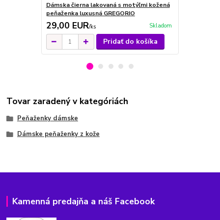
Dámska čierna lakovaná s motýľmi kožená
Dámska červ
peňaženka luxusná GREGORIO
GREGORIO
29,00 EUR
29,00 E
Skladom
/
ks
Pridať do košíka
Tovar zaradený v kategóriách
Peňaženky dámske
Dámske peňaženky z kože
Kamenná predajňa a náš Facebook