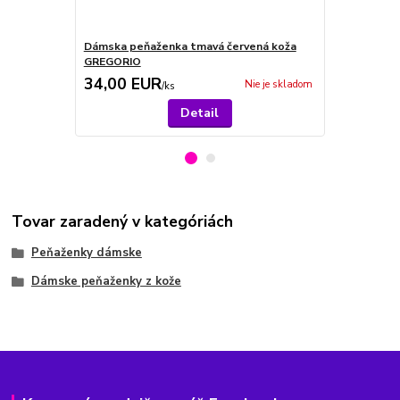
Dámska peňaženka tmavá červená koža
Dámska peň
GREGORIO
GREGORIO
34,00 EUR
34,00 E
Nie je skladom
/
ks
Detail
Tovar zaradený v kategóriách
Peňaženky dámske
Dámske peňaženky z kože