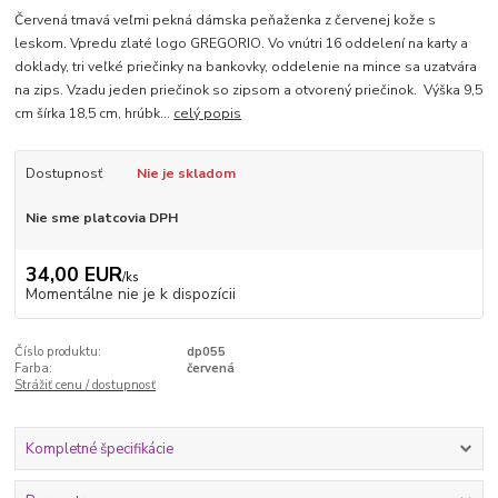
Červená tmavá veľmi pekná dámska peňaženka z červenej kože s
leskom. Vpredu zlaté logo GREGORIO. Vo vnútri 16 oddelení na karty a
doklady, tri veľké priečinky na bankovky, oddelenie na mince sa uzatvára
na zips. Vzadu jeden priečinok so zipsom a otvorený priečinok. Výška 9,5
cm šírka 18,5 cm, hrúbk...
celý popis
Dostupnosť
Nie je skladom
Nie sme platcovia DPH
34,00 EUR
/
ks
Momentálne nie je k dispozícii
Číslo produktu:
dp055
Farba:
červená
Strážiť cenu / dostupnosť
Kompletné špecifikácie