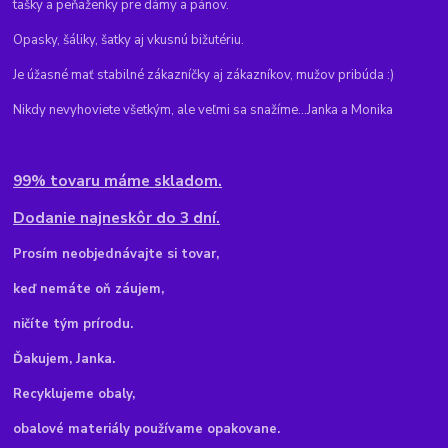
tašky a peňaženky pre dámy a pánov.
Opasky, šáliky, šatky aj vkusnú bižutériu.
Je úžasné mať stabilné zákazníčky aj zákazníkov, mužov pribúda :)
Nikdy nevyhoviete všetkým, ale veľmi sa snažíme...Janka a Monika
99% tovaru máme skladom.
Dodanie najneskôr do 3 dní.
Pr
osím neobjednávajte si tovar,
keď nemáte oň záujem,
ničíte tým prírodu.
Ďakujem, Janka.
Recyklujeme obaly,
obalové materiály používame opakovane.