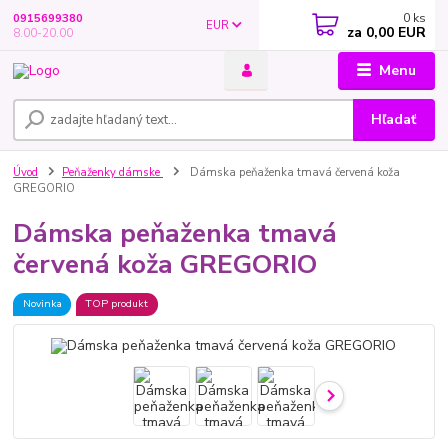
0
ks
0915699380
EUR
za
0,00 EUR
8.00-20.00
Menu
Hľadať
Úvod
Peňaženky dámske
Dámska peňaženka tmavá červená koža
GREGORIO
Dámska peňaženka tmavá
červená koža GREGORIO
Novinka
TOP produkt