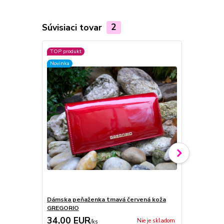
Súvisiaci tovar
2
TOP produkt
TOP produkt
Novinka
Novinka
Dámska peňaženka tmavá červená koža
Dámska peň
GREGORIO
GREGORIO
34,00 EUR
34,00 E
Nie je skladom
/
ks