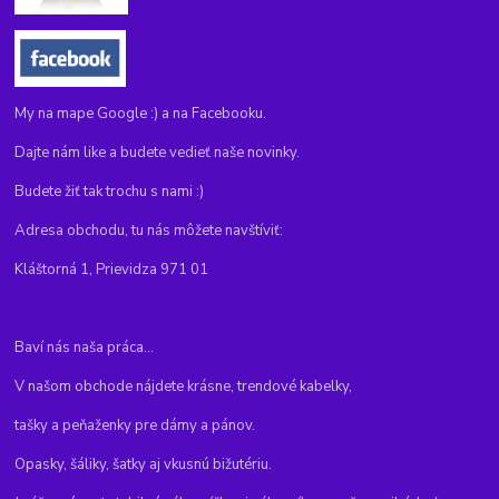
My na mape Google :) a na Facebooku.
Dajte nám like a budete vedieť naše novinky.
Budete žiť tak trochu s nami :)
Adresa obchodu, tu nás môžete navštíviť:
Kláštorná 1, Prievidza 971 01
Baví nás naša práca...
V našom obchode nájdete krásne, trendové kabelky,
tašky a peňaženky pre dámy a pánov.
Opasky, šáliky, šatky aj vkusnú bižutériu.