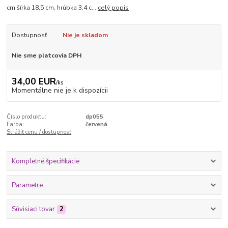
cm šírka 18,5 cm, hrúbka 3,4 c...
celý popis
Dostupnosť
Nie je skladom
Nie sme platcovia DPH
34,00 EUR
/
ks
Momentálne nie je k dispozícii
Číslo produktu:
dp055
Farba:
červená
Strážiť cenu / dostupnosť
Kompletné špecifikácie
Parametre
Súvisiaci tovar
2