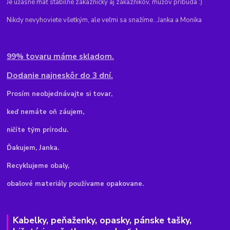
Je úžasné mať stabilné zákazníčky aj zákazníkov, mužov pribúda :)
Nikdy nevyhoviete všetkým, ale veľmi sa snažíme...Janka a Monika
99% tovaru máme skladom.
Dodanie najneskôr do 3 dní.
Pr
osím neobjednávajte si tovar,
keď nemáte oň záujem,
ničíte tým prírodu.
Ďakujem, Janka.
Recyklujeme obaly,
obalové materiály používame opakovane.
Kabelky, peňaženky, opasky, pánske tašky,