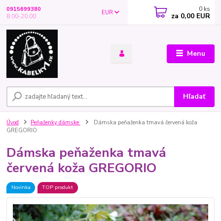
0
ks
0915699380
EUR
za
0,00 EUR
8.00-20.00
Menu
Hľadať
Úvod
Peňaženky dámske
Dámska peňaženka tmavá červená koža
GREGORIO
Dámska peňaženka tmavá
červená koža GREGORIO
Novinka
TOP produkt