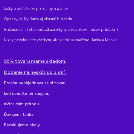
tašky a peňaženky pre dámy a pánov.
Opasky, šáliky, šatky aj vkusnú bižutériu.
Je úžasné mať stabilné zákazníčky aj zákazníkov, mužov pribúda :)
Nikdy nevyhoviete všetkým, ale veľmi sa snažíme...Janka a Monika
99% tovaru máme skladom.
Dodanie najneskôr do 3 dní.
Pr
osím neobjednávajte si tovar,
keď nemáte oň záujem,
ničíte tým prírodu.
Ďakujem, Janka.
Recyklujeme obaly,