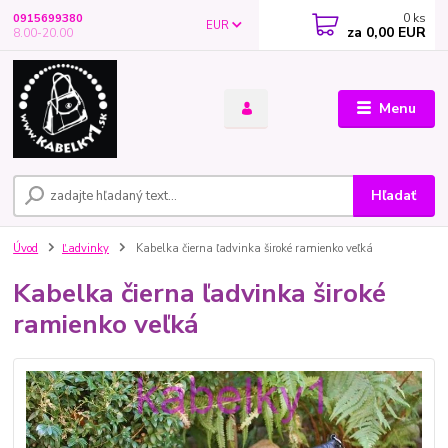
0
ks
0915699380
EUR
za
0,00 EUR
8.00-20.00
Menu
Hľadať
Úvod
Ľadvinky
Kabelka čierna ľadvinka široké ramienko veľká
Kabelka čierna ľadvinka široké
ramienko veľká