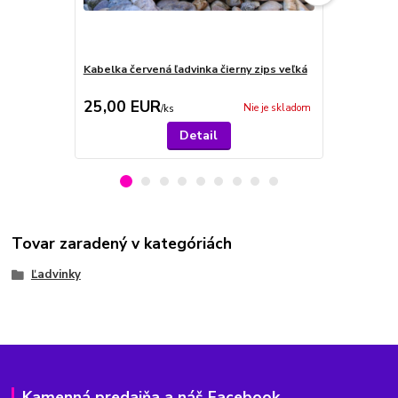
Kabelka červená ľadvinka čierny zips veľká
Ľadvinka mo
25,00 EUR
23,00 E
Nie je skladom
/
ks
Detail
Tovar zaradený v kategóriách
Ľadvinky
Kamenná predajňa a náš Facebook