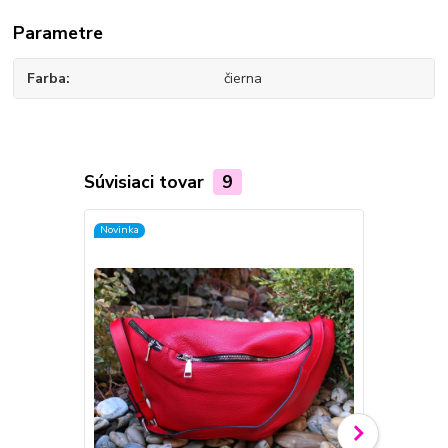
Parametre
Farba
čierna
Súvisiaci tovar
9
Novinka