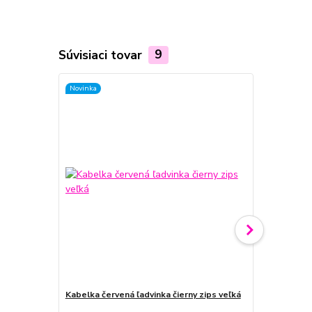
Súvisiaci tovar
9
Novinka
Kabelka červená ľadvinka čierny zips veľká
Ľadvinka mo