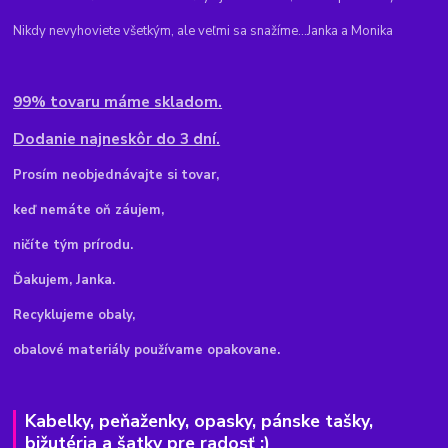
Nikdy nevyhoviete všetkým, ale veľmi sa snažíme...Janka a Monika
99% tovaru máme skladom.
Dodanie najneskôr do 3 dní.
Pr
osím neobjednávajte si tovar,
keď nemáte oň záujem,
ničíte tým prírodu.
Ďakujem, Janka.
Recyklujeme obaly,
obalové materiály používame opakovane.
Kabelky, peňaženky, opasky, pánske tašky,
bižutéria a šatky pre radosť :)