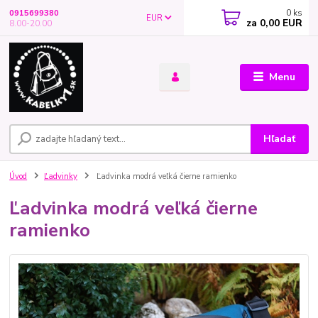
0
ks
0915699380
EUR
za
0,00 EUR
8.00-20.00
Menu
Hľadať
Úvod
Ľadvinky
Ľadvinka modrá veľká čierne ramienko
Ľadvinka modrá veľká čierne
ramienko