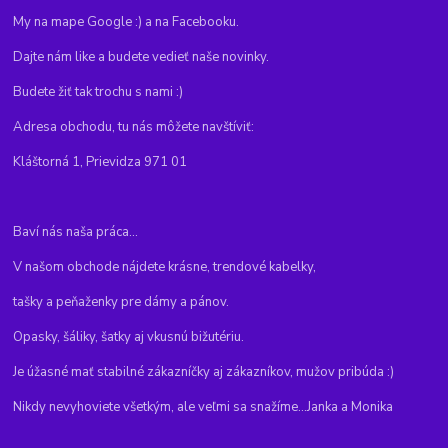
My na mape Google :) a na Facebooku.
Dajte nám like a budete vedieť naše novinky.
Budete žiť tak trochu s nami :)
Adresa obchodu, tu nás môžete navštíviť:
Kláštorná 1, Prievidza 971 01
Baví nás naša práca...
V našom obchode nájdete krásne, trendové kabelky,
tašky a peňaženky pre dámy a pánov.
Opasky, šáliky, šatky aj vkusnú bižutériu.
Je úžasné mať stabilné zákazníčky aj zákazníkov, mužov pribúda :)
Nikdy nevyhoviete všetkým, ale veľmi sa snažíme...Janka a Monika