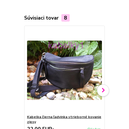
Súvisiaci tovar
8
Kabelka čierna ľadvinka strieborné kovanie
Ružová ľadvi
zipsy