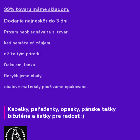
99% tovaru máme skladom.
Dodanie najneskôr do 3 dní.
Pr
osím neobjednávajte si tovar,
keď nemáte oň záujem,
ničíte tým prírodu.
Ďakujem, Janka.
Recyklujeme obaly,
obalové materiály používame opakovane.
Kabelky, peňaženky, opasky, pánske tašky,
bižutéria a šatky pre radosť :)