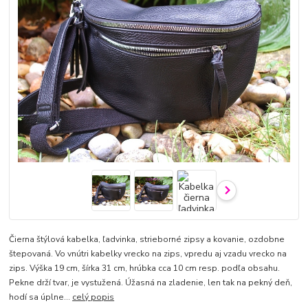
Čierna štýlová kabelka, ľadvinka, strieborné zipsy a kovanie, ozdobne
štepovaná. Vo vnútri kabelky vrecko na zips, vpredu aj vzadu vrecko na
zips. Výška 19 cm, šírka 31 cm, hrúbka cca 10 cm resp. podľa obsahu.
Pekne drží tvar, je vystužená. Úžasná na zladenie, len tak na pekný deň,
hodí sa úplne...
celý popis