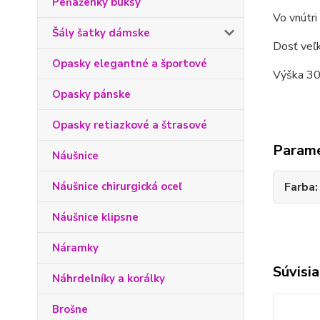
Peňaženky buksy
Vo vnútri 
Šály šatky dámske
Dosť veľk
Opasky elegantné a športové
Výška 30 
Opasky pánske
Opasky retiazkové a štrasové
Param
Náušnice
Náušnice chirurgická oceľ
Farba
Náušnice klipsne
Náramky
Súvisia
Náhrdelníky a korálky
Brošne