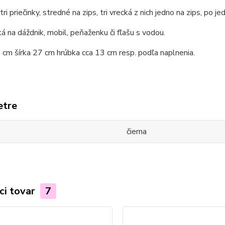
tri priečinky, stredné na zips, tri vrecká z nich jedno na zips, po 
á na dáždnik, mobil, peňaženku či fľašu s vodou.
cm šírka 27 cm hrúbka cca 13 cm resp. podľa naplnenia.
etre
čierna
ci tovar
7