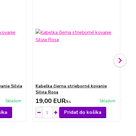
anie Silvia
Kabelka čierna strieborné kovanie
Ka
Silvia Rosa
ko
19,00 EUR
2
Skladom
Skladom
/
ks
šíka
Pridať do košíka