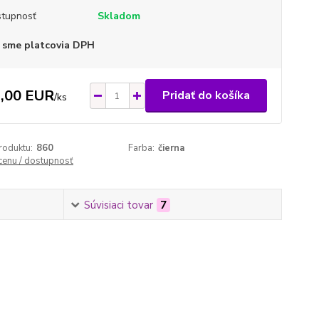
tupnosť
Skladom
 sme platcovia DPH
,00 EUR
Pridať do košíka
/
ks
roduktu:
860
Farba:
čierna
 cenu / dostupnosť
Súvisiaci tovar
7