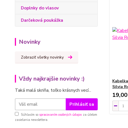
Doplnky do vlasov
Darčeková poukážka
Novinky
Zobraziť všetky novinky
Vždy najkrajšie novinky :)
Kabelka
Silvia R
Taká malá skriňa, toľko krásnych vecí...
19,00
Prihlásiť sa
Súhlasím so
spracovaním osobných údajov
za účelom
zasielania newslettera.