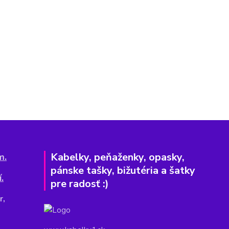
Kabelky, peňaženky, opasky,
m.
pánske tašky, bižutéria a šatky
.
pre radosť :)
r,