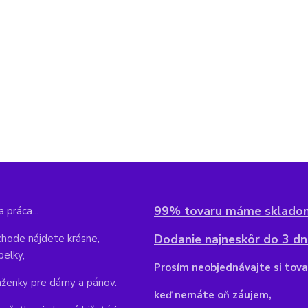
99% tovaru máme sklado
 práca...
Dodanie najneskôr do 3 dní
hode nájdete krásne,
belky,
Pr
osím neobjednávajte si tova
aženky pre dámy a pánov.
keď nemáte oň záujem,