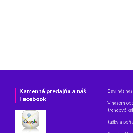
Kamenná predajňa a náš
Baví nás naša
Facebook
V našom obc
trendové ka
tašky a peň