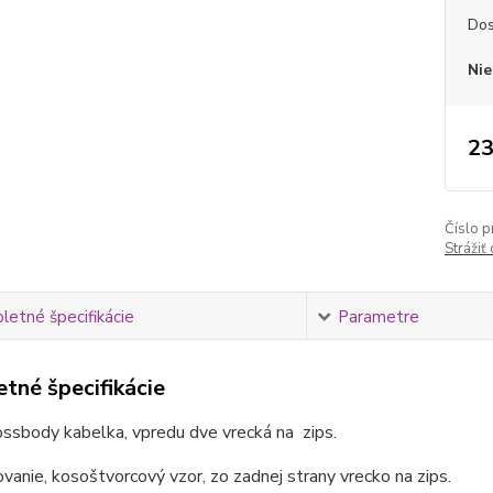
Dos
Nie
23
Číslo p
Strážiť
etné špecifikácie
Parametre
tné špecifikácie
ossbody kabelka, vpredu dve vrecká na zips.
anie, kosoštvorcový vzor, zo zadnej strany vrecko na zips.