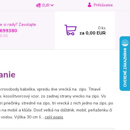
Prihlásenie
EUR
e si rady? Zavolajte.
0
ks
699380
za
0,00 EUR
0.00
anie
 crossbody kabelka, vpredu dve vrecká na zips. Tmavé
e, kosoštvorcový vzor, zo zadnej strany vrecko na zips. Vo
tri priečinky, stredné na zips, tri vrecká z nich jedno na zips, po
 na mobil a kľúče. Dosť veľká na dáždnik, mobil, peňaženku či
s vodou. Výška 30 cm š...
celý popis