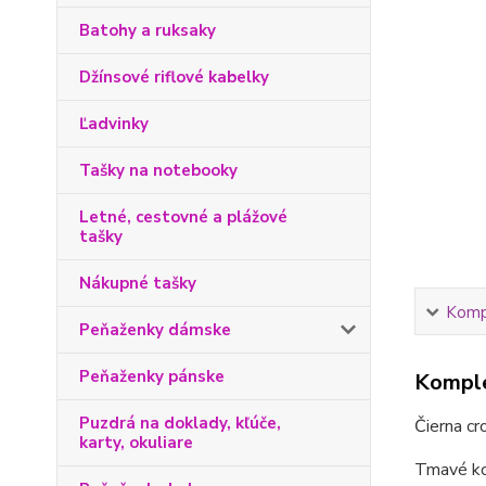
Batohy a ruksaky
Džínsové riflové kabelky
Ľadvinky
Tašky na notebooky
Letné, cestovné a plážové
tašky
Nákupné tašky
Kompl
Peňaženky dámske
Peňaženky pánske
Komple
Puzdrá na doklady, kľúče,
Čierna cr
karty, okuliare
Tmavé kov