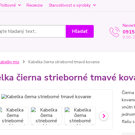
Poštovné
Recenzie
Starostlivosť o výrobky
Neviet
Hľadať
0915
8.00-2
abelky mix
Kabelka čierna strieborné tmavé kovanie
lka čierna strieborné tmavé kov
Čierna
kovani
vnútri 
jednom
fľašu 