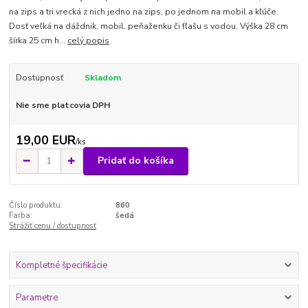
na zips a tri vrecká z nich jedno na zips, po jednom na mobil a kľúče.
Dosť veľká na dáždnik, mobil, peňaženku či fľašu s vodou. Výška 28 cm
šírka 25 cm h...
celý popis
Dostupnosť
Skladom
Nie sme platcovia DPH
19,00 EUR
/
ks
Pridať do košíka
Číslo produktu:
860
Farba:
šedá
Strážiť cenu / dostupnosť
Kompletné špecifikácie
Parametre