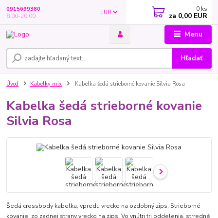
0
ks
0915699380
EUR
za
0,00 EUR
8.00-20.00
Menu
Hľadať
Úvod
Kabelky mix
Kabelka šedá strieborné kovanie Silvia Rosa
Kabelka šedá strieborné kovanie
Silvia Rosa
Šedá crossbody kabelka, vpredu vrecko na ozdobný zips. Strieborné
kovanie, zo zadnej strany vrecko na zips. Vo vnútri tri oddelenia, strredné