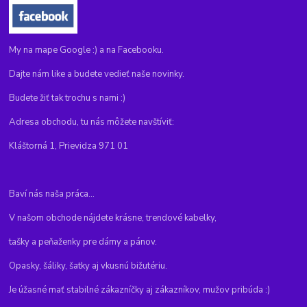
My na mape Google :) a na Facebooku.
Dajte nám like a budete vedieť naše novinky.
Budete žiť tak trochu s nami :)
Adresa obchodu, tu nás môžete navštíviť:
Kláštorná 1, Prievidza 971 01
Baví nás naša práca...
V našom obchode nájdete krásne, trendové kabelky,
tašky a peňaženky pre dámy a pánov.
Opasky, šáliky, šatky aj vkusnú bižutériu.
Je úžasné mať stabilné zákazníčky aj zákazníkov, mužov pribúda :)